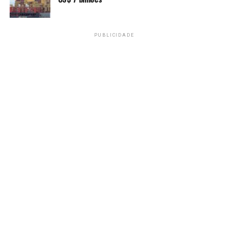
TAGS
PUBLICIDADE
PRÓXIMO
Prazo para adesão ao Mais Médicos Especialistas
termina no domingo
RECENTES
Anvisa proíbe venda de canetas emagrecedoras sem
registro no país
Amarildo Mota