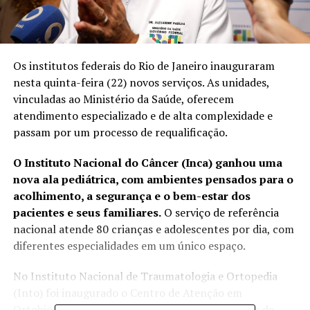
Os institutos federais do Rio de Janeiro inauguraram
nesta quinta-feira (22) novos serviços. As unidades,
vinculadas ao Ministério da Saúde, oferecem
atendimento especializado e de alta complexidade e
passam por um processo de requalificação.
O Instituto Nacional do Câncer (Inca) ganhou uma
nova ala pediátrica, com ambientes pensados para o
acolhimento, a segurança e o bem-estar dos
pacientes e seus familiares.
O serviço de referência
nacional atende 80 crianças e adolescentes por dia, com
diferentes especialidades em um único espaço.
No Instituto Nacional de Traumatologia e Ortopedia
(Into) foi inaugurado o Centro de Atenção em
Ortobiológicos, terapias avançadas feitas a partir de