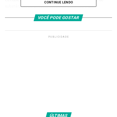
CONTINUE LENDO
substâncias do próprio corpo do paciente e que
estimulam a cicatrização e retardam o desgaste de
VOCÊ PODE GOSTAR
tecidos.
O Into também recebeu 200 novos
profissionais, que vão permitir a reabertura de 40
leitos de enfermaria e cinco salas cirúrgicas.
PUBLICIDADE
E o Instituto Nacional de Cardiologia agora tem um
serviço de sequenciamento genético e também ganhou
um Centro de Telessaúde e um Observatório de Saúde
Cardiovascular.
De acordo com o ministro da Saúde, Alexandre
Padilha, o objetivo é que os institutos alcancem o
seu máximo potencial.
Em entrevista coletiva após visita ao Into, ele destacou
que os investimentos já estão reduzindo as filas para a
realização de cirurgias.
ÚLTIMAS