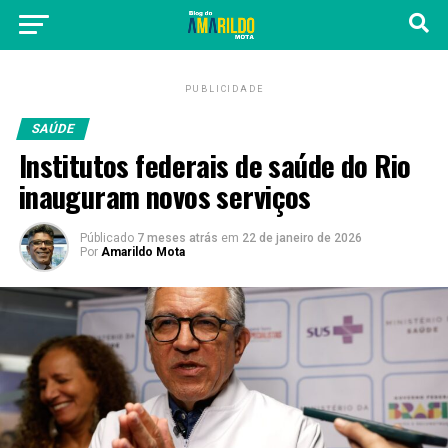
PUBLICIDADE
SAÚDE
Institutos federais de saúde do Rio
inauguram novos serviços
Públicado
7 meses atrás
em
22 de janeiro de 2026
Por
Amarildo Mota