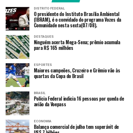
“No mês de fevereiro nós já teremos 100% da
DISTRITO FEDERAL
capacidade de utilização de todos os leitos de enfermaria
O presidente do Instituto Brasília Ambiental
e até o final deste primeiro semestre, teremos 100% de
(IBRAM), é o convidado do programa Vozes da
Comunidade nesta sexta(07/08).
todas as salas cirúrgicas. Isso vai aumentar de 7 mil
cirurgias realizadas no ano passado, que já foi o ápice,
DESTAQUES
para mais de 12 mil cirurgias este ano”, ressaltou o
Ninguém acerta Mega-Sena; prêmio acumula
ministro.
para R$ 165 milhões
Os institutos federais do Rio de Janeiro também
ESPORTES
estão sendo beneficiados por investimentos do
Maiores campeões, Cruzeiro e Grêmio vão às
programa Agora Tem Especialistas, cujo objetivo é
quartas da Copa do Brasil
aumentar a oferta de atendimento especializado em
todo o país.
Cerca de R$ 170 milhões foram investidos
BRASIL
nas unidades da rede federal. A estratégia de
Polícia Federal indicia 16 pessoas por queda de
requalificação dos hospitais também prevê a
avião da Voepass
contratação 2.059 profissionais por meio de convênio
com a Fundação Oswaldo Cruz (Fiocruz).
ECONOMIA
Balança comercial de julho tem superávit de
Fonte:
Agência Brasil
US$ 7 bilhões