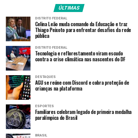
ÚLTIMAS
DISTRITO FEDERAL
Celina Leão muda comando da Educação e traz
Thiago Peixoto para enfrentar desafios da rede
pública
DISTRITO FEDERAL
Tecnologia e reflorestamento viram escudo
contra a crise climática nas nascentes do DF
DESTAQUES
AGU se reúne com Discord e cobra proteção de
crianças na plataforma
ESPORTES
Familiares celebram legado de primeira medalha
Fachada do Hospital Universitário Clementino Fraga
paralímpica do Brasil
Filho na Cidade Universitária – Foto
Rovena
Rosa/Agência Brasil
BRASIL