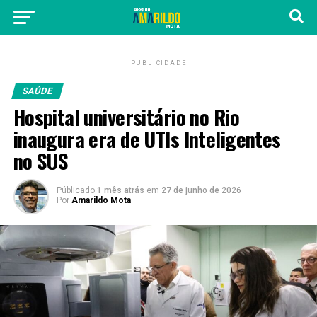
PUBLICIDADE
SAÚDE
Hospital universitário no Rio
inaugura era de UTIs Inteligentes
no SUS
Públicado
1 mês atrás
em
27 de junho de 2026
Por
Amarildo Mota