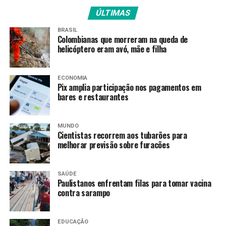
Data: 25 a 30 de novembro
ÚLTIMAS
Horário: das 8h às 12h (segunda a sexta) e das 8h às 13h
BRASIL
(sábado)
Colombianas que morreram na queda de
helicóptero eram avó, mãe e filha
Hospital Federal dos Servidores do Estado
Data: 25 a 29 de novembro
ECONOMIA
Horário: das 7h30 às 16h
Pix amplia participação nos pagamentos em
bares e restaurantes
Fonte:
Agência Brasil
MUNDO
Cientistas recorrem aos tubarões para
TAGS
melhorar previsão sobre furacões
PRÓXIMO
Campanha digital de alerta contra a Aids tem foco nos
SAÚDE
jovens
Paulistanos enfrentam filas para tomar vacina
contra sarampo
RECENTES
Custos de ultraprocessados e álcool ao SUS atingem R$
28 bi por ano
EDUCAÇÃO