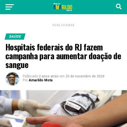
PUBLICIDADE
SAÚDE
Hospitais federais do RJ fazem
campanha para aumentar doação de
sangue
Públicado
2 anos atrás
em
25 de novembro de 2024
Por
Amarildo Mota