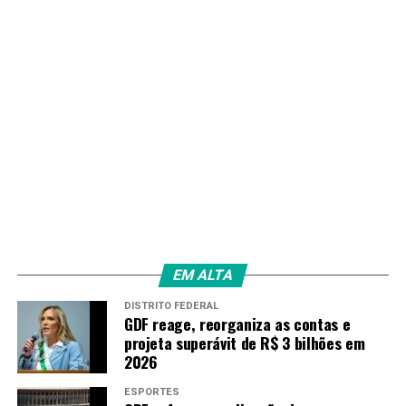
acrescentando que o parto operatório “multiplica em 70
o risco de morte dessa mulher”.
EM ALTA
DISTRITO FEDERAL
GDF reage, reorganiza as contas e
projeta superávit de R$ 3 bilhões em
2026
ESPORTES