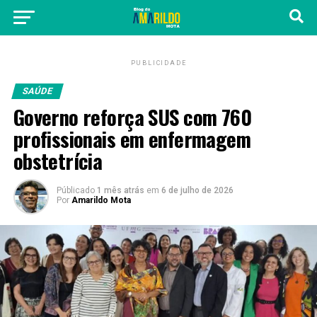
PUBLICIDADE
SAÚDE
Governo reforça SUS com 760
profissionais em enfermagem
obstetrícia
Públicado
1 mês atrás
em
6 de julho de 2026
Por
Amarildo Mota