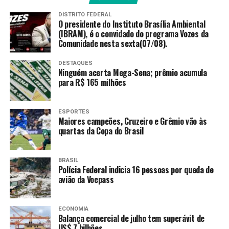
responsabilidade pela aquisição de medicamentos para
DISTRITO FEDERAL
tratamento de câncer, com prioridade para novas
O presidente do Instituto Brasília Ambiental
tecnologias em oncologia.
(IBRAM), é o convidado do programa Vozes da
Comunidade nesta sexta(07/08).
>> Siga o canal da
Agência Brasil
no WhatsApp
DESTAQUES
Ninguém acerta Mega-Sena; prêmio acumula
A expectativa é reduzir preços em até 60% com as
para R$ 165 milhões
negociações de abrangência e escala nacional
. O
formato combina compra centralizada feita
diretamente pelo ministério, negociações nacionais via
ESPORTES
Maiores campeões, Cruzeiro e Grêmio vão às
registro de preços e aquisições descentralizadas pelos
quartas da Copa do Brasil
serviços oncológicos, mediante autorização específica.
O novo componente também garante ressarcimento a
BRASIL
Polícia Federal indicia 16 pessoas por queda de
estados e municípios por demandas judiciais: durante o
avião da Voepass
período de transição de 12 meses, a União reembolsará
80% dos valores judicializados. Além disso, serão criados
centros regionais de diluição de medicamentos
ECONOMIA
Balança comercial de julho tem superávit de
oncológicos, para reduzir desperdícios e otimizar o uso
US$ 7 bilhões