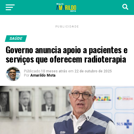
PUBLICIDADE
SAÚDE
Governo anuncia apoio a pacientes e
serviços que oferecem radioterapia
Públicado
10 meses atrás
em
22 de outubro de 2025
Por
Amarildo Mota