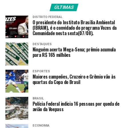
“O Ministério da Saúde vai ter uma política para isso. Vai
ÚLTIMAS
ter ações para apoiar essa reorganização, que vai ser
muito positiva para a humanização das maternidades”,
DISTRITO FEDERAL
O presidente do Instituto Brasília Ambiental
respondeu Padilha ao ser questionado pela reportagem
(IBRAM), é o convidado do programa Vozes da
da
Agência Brasil
.
Comunidade nesta sexta(07/08).
Autor de uma das propostas agregadas ao texto
DESTAQUES
aprovado, que apresentou quando era deputado federal,
Ninguém acerta Mega-Sena; prêmio acumula
para R$ 165 milhões
o ministro classificou a aprovação do PL como uma
conquista histórica cuja implementação exigirá a
reorganização das maternidades. Fato que, segundo ele,
ESPORTES
tende a ser positivo para a assistência pública à saúde.
Maiores campeões, Cruzeiro e Grêmio vão às
quartas da Copa do Brasil
“Esta é uma daquelas leis que exigem reorganizações [do
Sistema Único de Saúde, SUS] que são sempre muito
BRASIL
positivas para a própria assistência. Lembro de quando
Polícia Federal indicia 16 pessoas por queda de
avião da Voepass
passou a ser obrigatório que a criança tivesse um
acompanhante. Muita gente dizia que isso era
impossível, que os hospitais teriam que ser todos
ECONOMIA