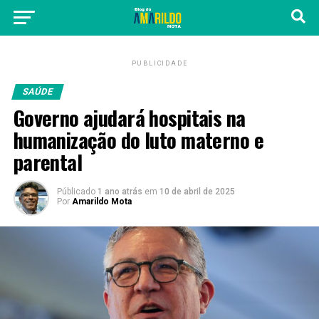
PUBLICIDADE
SAÚDE
Governo ajudará hospitais na
humanização do luto materno e
parental
Públicado
1 ano atrás
em
10 de abril de 2025
Por
Amarildo Mota