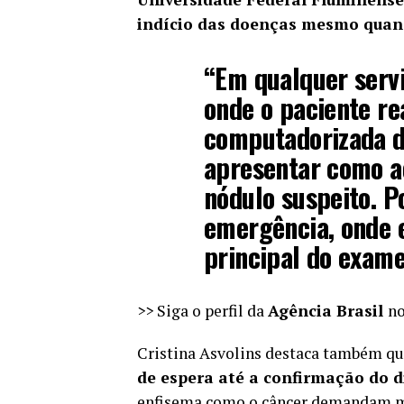
indício das doenças mesmo quando
“Em qualquer serv
onde o paciente re
computadorizada de
apresentar como a
nódulo suspeito. P
emergência, onde 
principal do exam
>> Siga o perfil da
Agência Brasil
no
Cristina Asvolins destaca também q
de espera até a confirmação do d
enfisema como o câncer demandam me