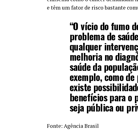
e têm um fator de risco bastante co
“O vício do fumo 
problema de saúde 
qualquer intervenç
melhoria no diagnó
saúde da populaçã
exemplo, como de 
existe possibilida
benefícios para o 
seja pública ou pri
Fonte:
Agência Brasil