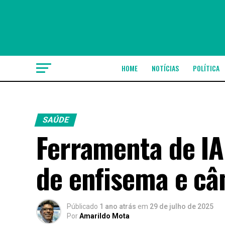
HOME
NOTÍCIAS
POLÍTICA
SAÚDE
Ferramenta de IA
de enfisema e câ
Públicado
1 ano atrás
em
29 de julho de 2025
Por
Amarildo Mota