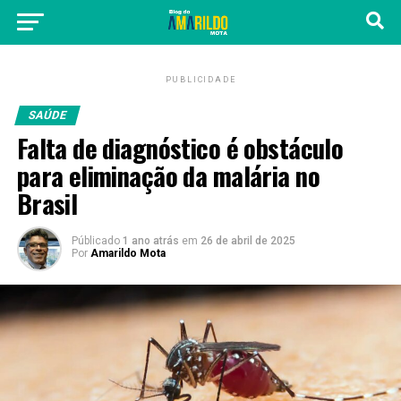
PUBLICIDADE
SAÚDE
Falta de diagnóstico é obstáculo
para eliminação da malária no
Brasil
Públicado
1 ano atrás
em
26 de abril de 2025
Por
Amarildo Mota