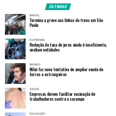
mosquito, que vão sugar o protozoário junto com o
ÚLTIMAS
sangue, e transmiti-lo para outras pessoas.
BRASIL
Termina a greve nas linhas de trens em São
Além disso,
pessoas infectadas pela primeira vez
Paulo
tendem a desenvolver quadros mais graves, com
chance maior de morte, por não terem nenhuma
imunidade contra a doença
. Por isso, Daniel-Ribeiro
ECONOMIA
Redução da taxa de juros ainda é insuficiente,
reforça a importância do diagnóstico adequado:
avaliam entidades
“É preciso que os médicos
fora da Amazônia tenham
MUNDO
Milei faz nova tentativa de ampliar venda de
terras a estrangeiros
consciência de que um
sujeito com febre, dor de
SAÚDE
cabeça, sudorese e
Empresas devem facilitar vacinação de
trabalhadores contra o sarampo
calafrios, pode ter
malária”.
EDUCAÇÃO