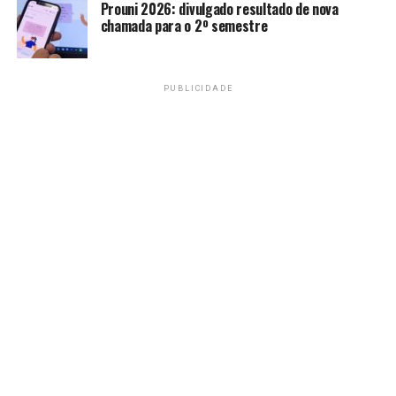
Prouni 2026: divulgado resultado de nova
chamada para o 2º semestre
Quase todos os casos registrados no Brasil são causados
por duas espécies de Plasmodium, a vivax e a falciparum.
A primeira tem maior potencial de infecção, e responde
PUBLICIDADE
por 80% dos casos, mas a segunda representa maior
risco de morte. Antes de eliminar totalmente a
transmissão, o Brasil também espera acabar com as
infecções pelo Plasmodium falciparum até 2030.