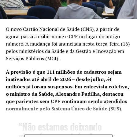
O novo Cartão Nacional de Saúde (CNS), a partir de
agora, passa a exibir nome e CPF no lugar do antigo
número. A mudança foi anunciada nesta terça-feira (16)
pelos ministérios da Saúde e da Gestão e Inovação em
Serviços Públicos (MGI).
A previsão é que 111 milhões de cadastros sejam
inativados até abril de 2026 – desde julho, 54
milhões já foram suspensos. Em entrevista coletiva,
o ministro da Saúde, Alexandre Padilha, destacou
que pacientes sem CPF continuam sendo atendidos
normalmente pelo Sistema Único de Saúde (SUS).
“Não estamos deixando
ninguém para trás. As