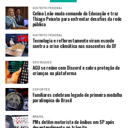
usuários do SUS, conhecida como CadSUS. Desde
DISTRITO FEDERAL
então, os registros passaram de 340 milhões para
Celina Leão muda comando da Educação e traz
286,8 milhões de cadastros ativos.
Thiago Peixoto para enfrentar desafios da rede
pública
Desse total, 246 milhões já estão vinculadas ao CPF,
DISTRITO FEDERAL
enquanto 40,8 milhões permanecem sem CPF, em fase
Tecnologia e reflorestamento viram escudo
de análise para inativação. O processo de higienização,
contra a crise climática nas nascentes do DF
de acordo com o ministério, alcança ainda cadastros
inconsistentes ou duplicados.
DESTAQUES
AGU se reúne com Discord e cobra proteção de
“Estamos dando um passo
crianças na plataforma
muito decisivo para uma
revolução tecnológica no
ESPORTES
Familiares celebram legado de primeira medalha
Sistema Único de Saúde.
paralímpica do Brasil
Não é simples o que
BRASIL
estamos fazendo”, avaliou
PMs detêm motorista de ônibus em SP após
desentendimento no trânsito