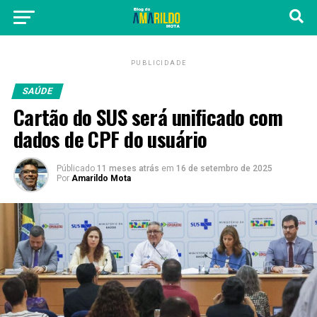
PUBLICIDADE
SAÚDE
Cartão do SUS será unificado com
dados de CPF do usuário
Públicado
11 meses atrás
em
16 de setembro de 2025
Por
Amarildo Mota