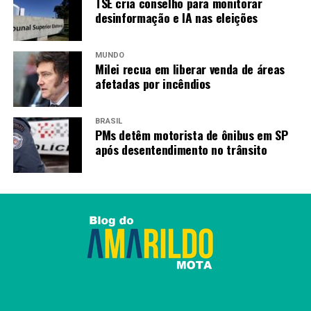
TSE cria conselho para monitorar
representam avanço tecnológico relevante, fortalecem
desinformação e IA nas eleições
a capacidade produtiva e inovadora dos dois países e
abrem caminho para novas etapas de cooperação”,
MUNDO
informou o Ministério da Saúde.
Milei recua em liberar venda de áreas
afetadas por incêndios
Fonte:
Agência Brasil
BRASIL
PMs detêm motorista de ônibus em SP
após desentendimento no trânsito
TAGS
PRÓXIMO
Butantan antecipa entrega de 1,3 mi de vacinas contra
dengue ao SUS
RECENTES
Municípios fluminenses começam a receber vacina
contra a dengue
Amarildo Mota