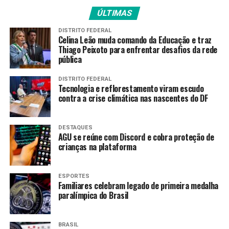
ÚLTIMAS
O eculizumabe, medicamento indicado para o
tratamento da Hemoglobinúria Paroxística Noturna
DISTRITO FEDERAL
Celina Leão muda comando da Educação e traz
(HPN), doença rara que afeta o sistema sanguíneo, a
Thiago Peixoto para enfrentar desafios da rede
produção será com a parceria da Bahiafarma, a Bionovis
pública
S.A. e a Samsung Bioepis Co., Ltda.
DISTRITO FEDERAL
Tecnologia e reflorestamento viram escudo
“As parcerias firmadas têm
contra a crise climática nas nascentes do DF
um significado muito
relevante. Representam a
DESTAQUES
AGU se reúne com Discord e cobra proteção de
transferência de
crianças na plataforma
tecnologia, a produção
local no Brasil, o
ESPORTES
Familiares celebram legado de primeira medalha
fortalecimento da base
paralímpica do Brasil
industrial nacional e a
BRASIL