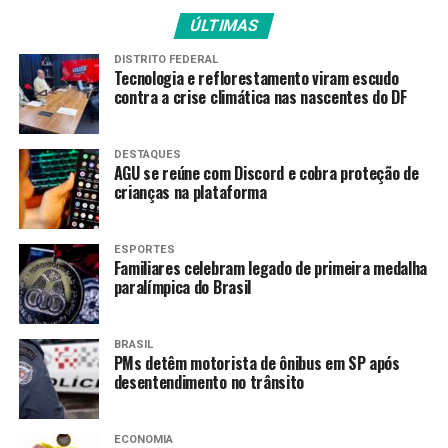
Federal e Estadual para proteção da população”, diz a
ÚLTIMAS
nota.
DISTRITO FEDERAL
Tecnologia e reflorestamento viram escudo
Cegueira
contra a crise climática nas nascentes do DF
Já a Associação Brasileira de Neuro-oftalmologia fez um
alerta sobre os riscos de o consumo de metanol causar
DESTAQUES
AGU se reúne com Discord e cobra proteção de
neuropatia óptica, “uma doença grave que pode causar
crianças na plataforma
perda de visão irreversível”, descreve a nota enviada à
Agência Brasil
.
ESPORTES
Familiares celebram legado de primeira medalha
Segundo a associação,
entre 12 horas e 24 horas após
paralímpica do Brasil
o consumo, podem surgir sintomas de intoxicação
como “dor de cabeça, náuseas, vômitos, dor
abdominal, confusão mental e, principalmente,
BRASIL
PMs detêm motorista de ônibus em SP após
visão turva repentina ou até cegueira.”
desentendimento no trânsito
De acordo com a ABNO, o diagnóstico deve ser feito a
partir da história clínica do paciente e por exames de
ECONOMIA