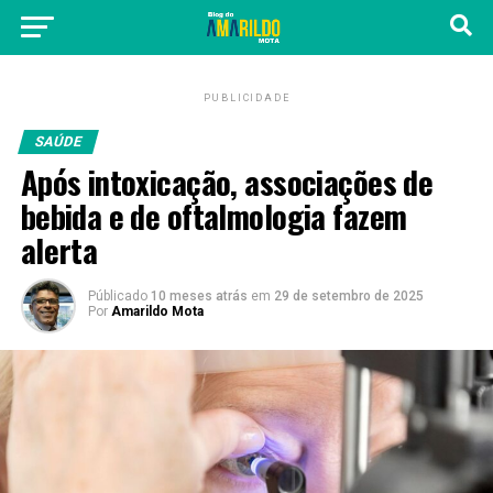
PUBLICIDADE
SAÚDE
Após intoxicação, associações de
bebida e de oftalmologia fazem
alerta
Públicado
10 meses atrás
em
29 de setembro de 2025
Por
Amarildo Mota