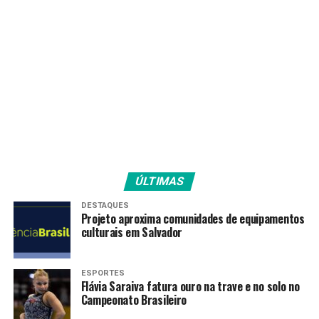
Fonte:
Agência Brasil
TAGS
PRÓXIMO
Metrô de São Paulo recebe campanha de alerta sobre
depressão
RECENTES
estado de São Paulo passa de 30 mil mortes e 814 mil
casos
ÚLTIMAS
DESTAQUES
Projeto aproxima comunidades de equipamentos
culturais em Salvador
Amarildo Mota
ESPORTES
Flávia Saraiva fatura ouro na trave e no solo no
Campeonato Brasileiro