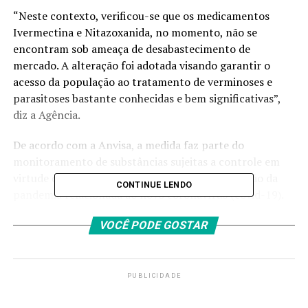
“Neste contexto, verificou-se que os medicamentos
Ivermectina e Nitazoxanida, no momento, não se
encontram sob ameaça de desabastecimento de
mercado. A alteração foi adotada visando garantir o
acesso da população ao tratamento de verminoses e
parasitoses bastante conhecidas e bem significativas”,
diz a Agência.
De acordo com a Anvisa, a medida faz parte do
monitoramento de substâncias sujeitas a controle em
virtude da emergência de saúde pública em função da
CONTINUE LENDO
pandemia relacionada ao novo coronavírus (covid-19).
“A decisão considera ainda que os dois medicamentos já
VOCÊ PODE GOSTAR
são de prescrição médica e não vêm sendo utilizados em
doenças e pacientes crônicos”. A medida começa a valer
a partir da publicação no
Diário Oficial da União
.
PUBLICIDADE
*Com informações da Anvisa