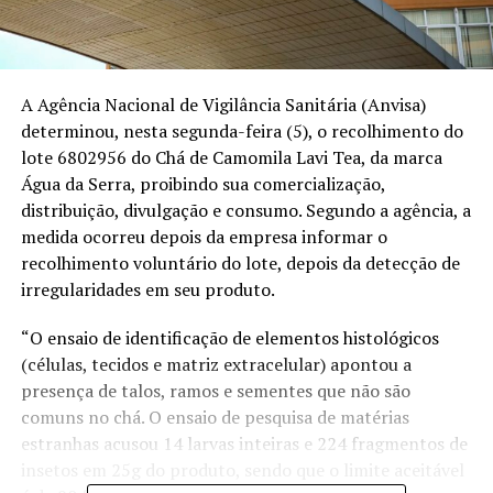
A Agência Nacional de Vigilância Sanitária (Anvisa)
determinou, nesta segunda-feira (5), o recolhimento do
lote 6802956 do Chá de Camomila Lavi Tea, da marca
Água da Serra, proibindo sua comercialização,
distribuição, divulgação e consumo. Segundo a agência, a
medida ocorreu depois da empresa informar o
recolhimento voluntário do lote, depois da detecção de
irregularidades em seu produto.
“O ensaio de identificação de elementos histológicos
(células, tecidos e matriz extracelular) apontou a
presença de talos, ramos e sementes que não são
comuns no chá. O ensaio de pesquisa de matérias
estranhas acusou 14 larvas inteiras e 224 fragmentos de
insetos em 25g do produto, sendo que o limite aceitável