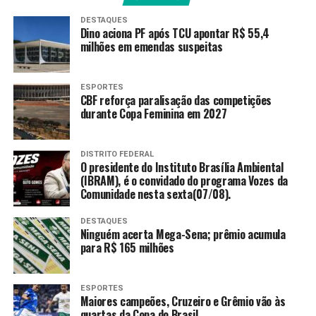
PRÓXIMO
Governo federal vai construir primeiro hospital
DESTAQUES
Dino aciona PF após TCU apontar R$ 55,4
inteligente do SUS
milhões em emendas suspeitas
RECENTES
Intoxicação por metanol no interior da Bahia deixa um
morto
ESPORTES
CBF reforça paralisação das competições
durante Copa Feminina em 2027
Amarildo Mota
DISTRITO FEDERAL
O presidente do Instituto Brasília Ambiental
(IBRAM), é o convidado do programa Vozes da
Comunidade nesta sexta(07/08).
DESTAQUES
Ninguém acerta Mega-Sena; prêmio acumula
para R$ 165 milhões
ESPORTES
Maiores campeões, Cruzeiro e Grêmio vão às
quartas da Copa do Brasil