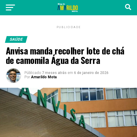
PUBLICIDADE
SAÚDE
Anvisa manda recolher lote de chá
de camomila Água da Serra
Públicado
7 meses atrás
em
6 de janeiro de 2026
Por
Amarildo Mota