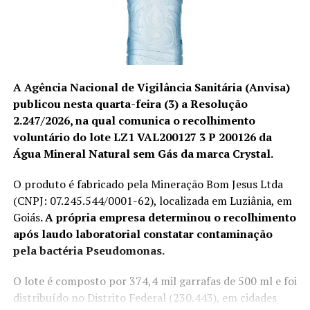
A Agência Nacional de Vigilância Sanitária (Anvisa)
publicou nesta quarta-feira (3) a Resolução
2.247/2026, na qual comunica o recolhimento
voluntário do lote LZ1 VAL200127 3 P 200126 da
Água Mineral Natural sem Gás da marca Crystal.
O produto é fabricado pela Mineração Bom Jesus Ltda
(CNPJ: 07.245.544/0001-62), localizada em Luziânia, em
Goiás
. A própria empresa determinou o recolhimento
após laudo laboratorial constatar contaminação
pela
bactéria Pseudomonas
.
O lote é composto por 374,4 mil garrafas de 500 ml e foi
distribuído no Distrito Federal (230.443), em cidades