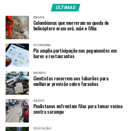
no Âmbito do Sistema Nacional de Vigilância Sanitária, e
ÚLTIMAS
o resultado confirmou a presença da bactéria na
amostra analisada”.
BRASIL
Colombianas que morreram na queda de
helicóptero eram avó, mãe e filha
Orientação ao consumidor
A Anvisa orienta os consumidores que verifiquem sem
ECONOMIA
Pix amplia participação nos pagamentos em
têm em casa unidades do lote LZ1 VAL 200127, fabricado
bares e restaurantes
em 20/1/2026 e com validade até 20/01/2027. “Caso
tenham o produto em casa, não devem consumi-lo e
precisam aguardar as orientações públicas da empresa
MUNDO
Cientistas recorrem aos tubarões para
sobre devolução e reembolso”.
melhorar previsão sobre furacões
“De acordo com as
SAÚDE
informações apresentadas
Paulistanos enfrentam filas para tomar vacina
contra sarampo
pela empresa à Anvisa, o
recolhimento do produto
EDUCAÇÃO