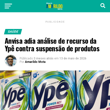
PUBLICIDADE
SAÚDE
Anvisa adia análise de recurso da
Ypê contra suspensão de produtos
Públicado
3 meses atrás
em
13 de maio de 2026
Por
Amarildo Mota