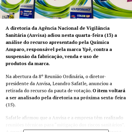
A diretoria da Agência Nacional de Vigilância
Sanitária (Anvisa) adiou nesta quarta-feira (13) a
análise do recurso apresentado pela Química
Amparo, responsável pela marca Ypê, contra a
suspensão da fabricação, venda e uso de
produtos da marca.
Na abertura da 8º Reunião Ordinária, o diretor-
presidente da Anvisa, Leandro Safatle, anunciou a
retirada do recurso da pauta de votação.
O item voltará
a ser analisado pela diretoria na próxima sexta-feira
(15).
Safatle afirmou que a Anvisa e a empresa têm realizado
reuniões técnicas para “mitigação dos riscos sanitários”.
A previsão, segundo o presidente, é que a empresa