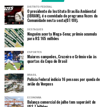
“Reiteramos a
recomendação de não
DISTRITO FEDERAL
O presidente do Instituto Brasília Ambiental
utilização dos produtos
(IBRAM), é o convidado do programa Vozes da
Comunidade nesta sexta(07/08).
listados na Resolução
1.834/2026 e de buscar o
DESTAQUES
Ninguém acerta Mega-Sena; prêmio acumula
serviço de atendimento da
para R$ 165 milhões
empresa”, disse.
ESPORTES
Maiores campeões, Cruzeiro e Grêmio vão às
quartas da Copa do Brasil
Em nota, a Ypê informou que está em colaboração com a
Anvisa “na busca por uma solução definitiva para a
situação envolvendo a suspensão da venda,
BRASIL
Polícia Federal indicia 16 pessoas por queda de
comercialização e uso dos seus lava-roupas líquido, lava-
avião da Voepass
louças líquido e desinfetantes com lotes de fabricação
final 1, conforme dispõe a RE 1.834/2026”.
ECONOMIA
Representantes da empresa se reuniram ontem com
Balança comercial de julho tem superávit de
US$ 7 bilhões