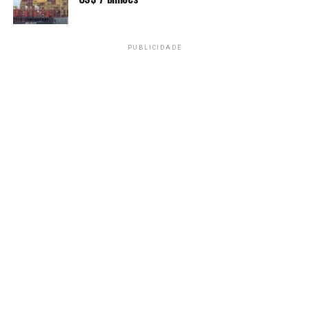
diretores da agência “e apresentaram uma atualização
do plano de ação com a evolução do seu processo fabril,
reafirmando sua observância integral às recomendações
pontuadas pela Anvisa”.
PUBLICIDADE
“A empresa está
apresentando informações
detalhadas e laudos
técnicos de microbiologia
com verificações realizadas
nos processos, bem como a
análise de risco para o
consumidor”, disse a
empresa, acrescentando
que solicitou a manutenção