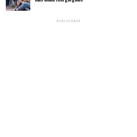
Quanto aos preservativos masculinos, será observada a
presença do selo do Inmetro, bem como sua
PUBLICIDADE
autenticidade.
No caso dos dispositivos eletrônicos para fumar
(DEFs), haverá fiscalização específica para coibir a
venda do produto, cuja comercialização é proibida
no Brasil.
Em comunicado, o Inmetro informou que as
irregularidades identificadas serão tratadas conforme a
legislação específica de cada órgão, “dentro dos
procedimentos técnicos e legais estabelecidos”.
Orientações
Dentre as orientações publicadas pelo governo federal e
direcionadas aos foliões estão: