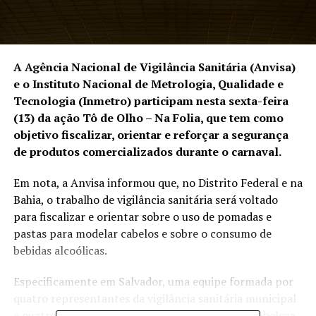
A Agência Nacional de Vigilância Sanitária (Anvisa)
e o Instituto Nacional de Metrologia, Qualidade e
Tecnologia (Inmetro) participam nesta sexta-feira
(13) da ação Tô de Olho – Na Folia, que tem como
objetivo fiscalizar, orientar e reforçar a segurança
de produtos comercializados durante o carnaval.
Em nota, a Anvisa informou que, no Distrito Federal e na
Bahia, o trabalho de vigilância sanitária será voltado
para fiscalizar e orientar sobre o uso de pomadas e
pastas para modelar cabelos e sobre o consumo de
bebidas alcoólicas.
Especificamente em Salvador, uma equipe formada por
quatro representantes da vigilância sanitária municipal
e quatro da vigilância estadual fiscaliza salões de beleza