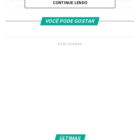
CONTINUE LENDO
em
shoppings
para verificar a regularidade das pomadas
capilares.
VOCÊ PODE GOSTAR
No período da tarde, a equipe atua junto a trancistas em
espaços públicos da capital baiana procurados por
foliões.
PUBLICIDADE
Já o Inmetro fará a fiscalização de fantasias e adereços;
acessórios carnavalescos (tiaras, óculos, máscaras e
brinquedos); além de preservativos.
A iniciativa é coordenada pelo Ministério do
Desenvolvimento, Indústria, Comércio e Serviços, em
parceria com o Ministério da Agricultura e Pecuária.
O que será verificado
No caso de brinquedos, as equipes verificam a presença
do selo de identificação de conformidade do Inmetro e o
ÚLTIMAS