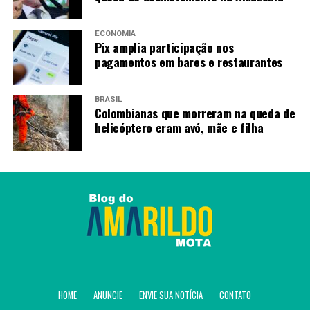
evitar a compra de produtos sem identificação
clara ou cuja comercialização seja proibida no
ECONOMIA
país, como os dispositivos eletrônicos para fumar
Pix amplia participação nos
pagamentos em bares e restaurantes
(DEFs).
Fonte:
Agência Brasil
BRASIL
Colombianas que morreram na queda de
helicóptero eram avó, mãe e filha
TAGS
PRÓXIMO
Carnaval: metanol em bebidas liga sinal de alerta nos
estados
RECENTES
Carnaval: Saúde reforça valor da doação de sangue para
manter estoque
HOME
ANUNCIE
ENVIE SUA NOTÍCIA
CONTATO
Amarildo Mota