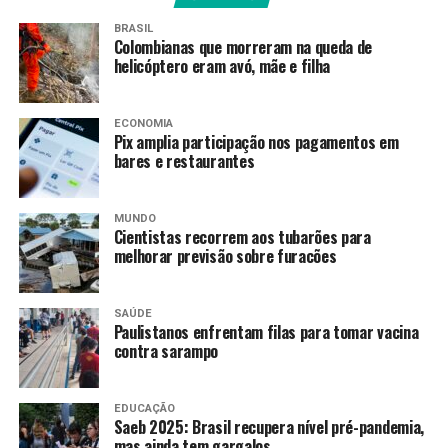
atendimento a requisitos básicos de segurança.
BRASIL
Colombianas que morreram na queda de
Já em relação às fantasias e demais produtos têxteis,
helicóptero eram avó, mãe e filha
será conferido o cumprimento das regras de
etiquetagem obrigatória, como informações sobre
ECONOMIA
composição, fabricante ou importador, país de origem e
Pix amplia participação nos pagamentos em
instruções de conservação.
bares e restaurantes
No caso das bebidas, as equipes verificam as condições
MUNDO
de armazenamento, a regularidade do registro quando
Cientistas recorrem aos tubarões para
aplicável, a rotulagem obrigatória e o cumprimento dos
melhorar previsão sobre furacões
regulamentos sanitários.
Em relação às pomadas capilares, serão fiscalizadas a
SAÚDE
Paulistanos enfrentam filas para tomar vacina
regularização do produto junto à Anvisa, a
contra sarampo
conformidade das informações de rotulagem, a
indicação de modo de uso e eventuais restrições, além
das condições adequadas de exposição e
EDUCAÇÃO
Saeb 2025: Brasil recupera nível pré-pandemia,
comercialização.
mas ainda tem gargalos