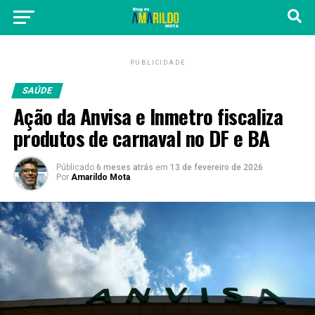
PUBLICIDADE
SAÚDE
Ação da Anvisa e Inmetro fiscaliza
produtos de carnaval no DF e BA
Públicado
6 meses atrás
em
13 de fevereiro de 2026
Por
Amarildo Mota