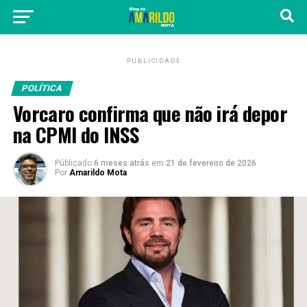
PUBLICIDADE
POLÍTICA
Vorcaro confirma que não irá depor
na CPMI do INSS
Públicado
6 meses atrás
em
21 de fevereiro de 2026
Por
Amarildo Mota