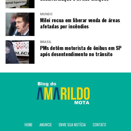
MUNDO
TAGS
Milei recua em liberar venda de áreas
PRÓXIMO
afetadas por incêndios
CPMI do INSS antecipa depoimento de Daniel Vorcaro
para segunda
BRASIL
RECENTES
PMs detêm motorista de ônibus em SP
TSE retomará julgamento que pode cassar governador
após desentendimento no trânsito
do Rio
Amarildo Mota
HOME
ANUNCIE
ENVIE SUA NOTÍCIA
CONTATO