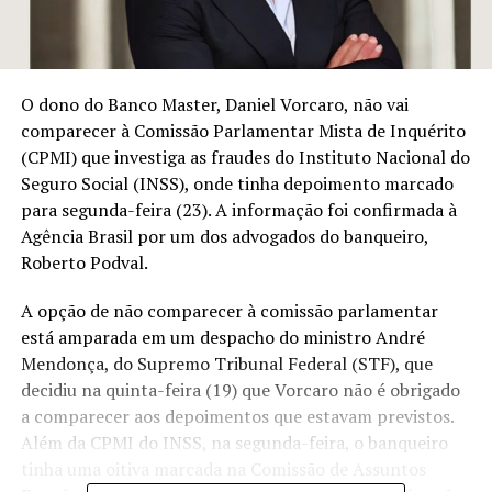
O dono do Banco Master, Daniel Vorcaro, não vai
comparecer à Comissão Parlamentar Mista de Inquérito
(CPMI) que investiga as fraudes do Instituto Nacional do
Seguro Social (INSS), onde tinha depoimento marcado
para segunda-feira (23). A informação foi confirmada à
Agência Brasil por um dos advogados do banqueiro,
Roberto Podval.
A opção de não comparecer à comissão parlamentar
está amparada em um despacho do ministro André
Mendonça, do Supremo Tribunal Federal (STF), que
decidiu na quinta-feira (19) que Vorcaro
não é obrigado
a comparecer aos depoimentos que estavam previstos
.
Além da CPMI do INSS, na segunda-feira, o banqueiro
tinha uma oitiva marcada na Comissão de Assuntos