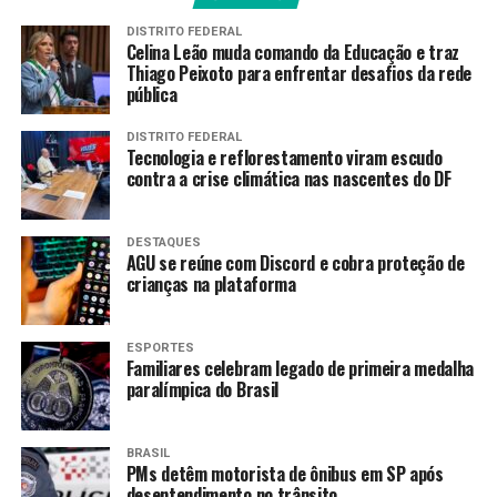
aposentadorias.
DISTRITO FEDERAL
Celina Leão muda comando da Educação e traz
Thiago Peixoto para enfrentar desafios da rede
A decisão atendeu ao pedido da própria CPMI e
pública
derrubou determinação do
antigo relator do caso,
ministro Dias Toffoli
, que retirou os dados da comissão e
DISTRITO FEDERAL
determinou que o material fosse armazenado na
Tecnologia e reflorestamento viram escudo
contra a crise climática nas nascentes do DF
presidência do Senado.
Mendonça determinou ainda que os dados de
DESTAQUES
Vorcaro deverão ser enviados para a Polícia Federal
AGU se reúne com Discord e cobra proteção de
(PF), que investiga as fraudes no Banco Master.
crianças na plataforma
Em
seguida, a corporação deverá compartilhar as
informações com a CPMI.
ESPORTES
Familiares celebram legado de primeira medalha
A medida foi celebrada pelo presidente da CPMI, que
paralímpica do Brasil
classificou como uma “vitória da transparência”.
BRASIL
“Sempre defendi que não
PMs detêm motorista de ônibus em SP após
desentendimento no trânsito