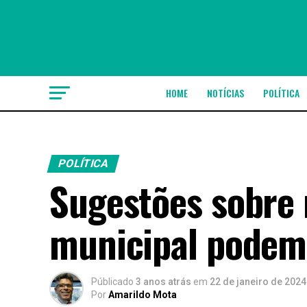
HOME
NOTÍCIAS
POLÍTICA
POLÍTICA
Sugestões sobre 
municipal podem 
Públicado
3 anos atrás
em
22 de janeiro de 2024
Por
Amarildo Mota