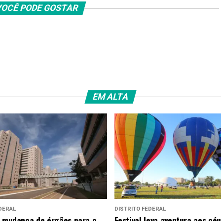
OCÊ PODE GOSTAR
EM ALTA
DERAL
DISTRITO FEDERAL
a mudança de órgãos para o
Festival leva aventura aos cé