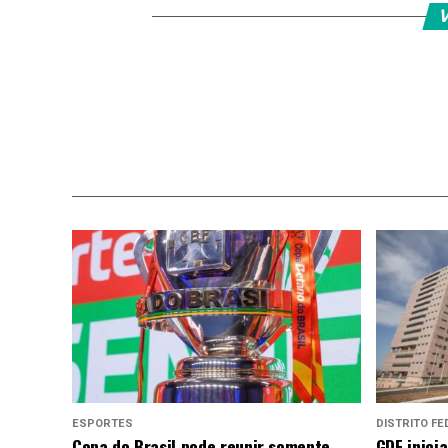
V
ESPORTES
DISTRITO FE
Copa do Brasil pode reunir somente
GDF inici