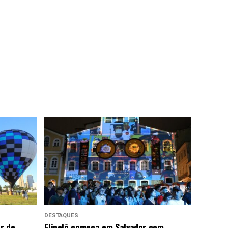
DESTAQUES
us de
Flipelô começa em Salvador com