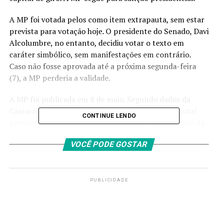
A MP foi votada pelos como item extrapauta, sem estar
prevista para votação hoje. O presidente do Senado, Davi
Alcolumbre, no entanto, decidiu votar o texto em
caráter simbólico, sem manifestações em contrário.
Caso não fosse aprovada até a próxima segunda-feira
(7), a MP perderia a validade.
A MP foi publicada em 8 de maio. Segundo dados da
Câmara dos Deputados, apenas R$ 1,4 bilhão do total
CONTINUE LENDO
previsto foi empenhado (autorizado) até o momento. Já
o total efetivamente pago até agora somou R$ 418,4
VOCÊ PODE GOSTAR
milhões. Caso a MP não tivesse sido aprovada pelo
Senado, o restante do dinheiro ficaria parado,
impossibilitado de ser utilizado.
PUBLICIDADE
Fonte:
Agência Brasil