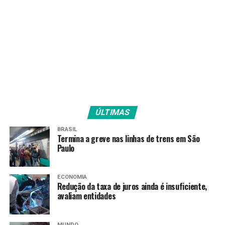
TAGS
PRÓXIMO
Senado proíbe corte de bolsas de estudo até 2021
RECENTES
Senado fará neste mês primeira sessão presencial
desde abril
Amarildo Mota
ÚLTIMAS
BRASIL
Termina a greve nas linhas de trens em São
Paulo
ECONOMIA
Redução da taxa de juros ainda é insuficiente,
avaliam entidades
MUNDO