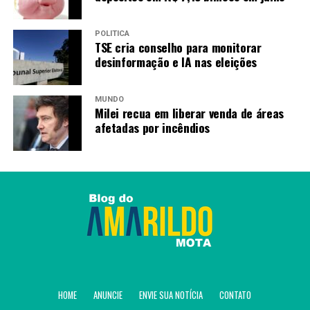
POLÍTICA
TSE cria conselho para monitorar
desinformação e IA nas eleições
MUNDO
Milei recua em liberar venda de áreas
afetadas por incêndios
Fonte:
Agência Brasil
TAGS
HOME
ANUNCIE
ENVIE SUA NOTÍCIA
CONTATO
PRÓXIMO