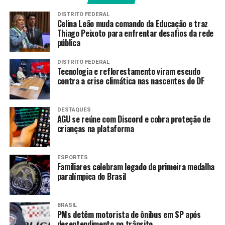
DISTRITO FEDERAL
As declarações foram feitas durante cerimônia no
Celina Leão muda comando da Educação e traz
Palácio do Planalto, com a presença do presidente Luiz
Thiago Peixoto para enfrentar desafios da rede
pública
Inácio Lula da Silva, onde foram anunciadas novidades
para o Plano de Investimentos em Ampliação e
DISTRITO FEDERAL
Modernização de Aeroportos.
Tecnologia e reflorestamento viram escudo
contra a crise climática nas nascentes do DF
Plano de Investimentos
DESTAQUES
O Plano de Investimentos em Ampliação e
AGU se reúne com Discord e cobra proteção de
Modernização de Aeroportos prevê investimentos para
crianças na plataforma
ampliação e modernização de 11 aeroportos
administrados pela Aena.
ESPORTES
Familiares celebram legado de primeira medalha
“Mais pessoas poderão voar e as que já voam terão uma
paralímpica do Brasil
experiência muito melhor. A democratização e a
melhoria na qualidade do transporte aéreo têm efeito
BRASIL
transformador na economia e na vida das pessoas.
PMs detêm motorista de ônibus em SP após
Acreditamos no Brasil e no seu povo”, disse o presidente
desentendimento no trânsito