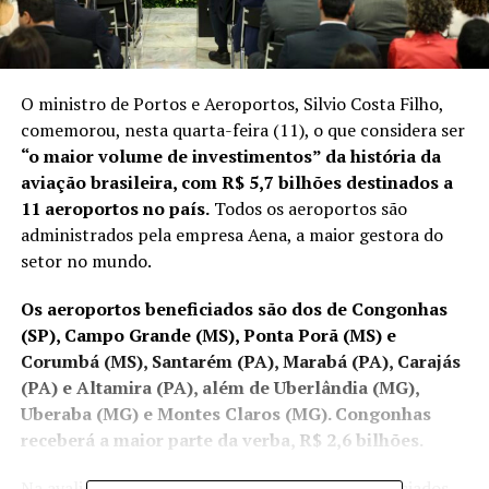
O ministro de Portos e Aeroportos, Silvio Costa Filho,
comemorou, nesta quarta-feira (11), o que considera ser
“o maior volume de investimentos” da história da
aviação brasileira, com R$ 5,7 bilhões destinados a
11 aeroportos no país.
Todos os aeroportos são
administrados pela empresa Aena, a maior gestora do
setor no mundo.
Os aeroportos beneficiados são dos de Congonhas
(SP), Campo Grande (MS), Ponta Porã (MS) e
Corumbá (MS), Santarém (PA), Marabá (PA), Carajás
(PA) e Altamira (PA), além de Uberlândia (MG),
Uberaba (MG) e Montes Claros (MG). Congonhas
receberá a maior parte da verba, R$ 2,6 bilhões.
Na avaliação Costa Filho, os investimentos anunciados