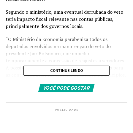
Segundo o ministério, uma eventual derrubada do veto
teria impacto fiscal relevante nas contas públicas,
principalmente dos governos locais.
“O Ministério da Economia parabeniza todos os
deputados envolvidos na manutenção do veto do
presidente Jair Bolsonaro, que impediu
temporariamente a concessão de reajustes a servidores.
A possível derrubada traria graves consequências para
CONTINUE LENDO
as contas públicas, em especial de estados e municípios.
Neste momento importante da democracia, é preciso
VOCÊ PODE GOSTAR
elogiar, da mesma forma, os senadores que votaram
favoravelmente à manutenção do veto, apesar do
resultado negativo”, destacou o ministério em nota.
PUBLICIDADE
Articulação
Em sessão do Congresso hoje (20) à noite, a Câmara