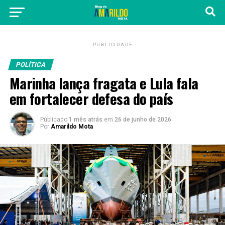
PUBLICIDADE
POLÍTICA
Marinha lança fragata e Lula fala
em fortalecer defesa do país
Públicado
1 mês atrás
em
26 de junho de 2026
Por
Amarildo Mota