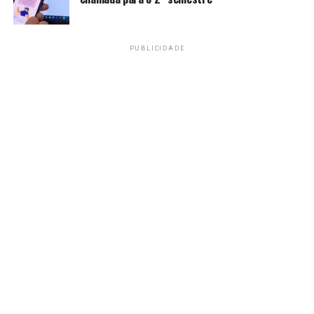
PUBLICIDADE
Presidente da República, Luiz Inácio Lula da Silva,
durante cerimônia de lançamento da Fragata “Cunha
Moreira”, em Itajaí – SC. Foto:
Ricardo Stuckert / PR
Lula ainda defendeu a criação de um projeto estratégico
de defesa, classificando o atual momento como o de
“maior concentração de conflito da história da
humanidade depois da 2ª Guerra Mundial”.
“Para as pessoas saberem que não queremos briga com
ninguém, mas que estaremos preparados para defender
nossos 8,5 milhões de quilômetros quadrados e nossos