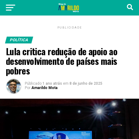
PUBLICIDADE
POLÍTICA
Lula critica redução de apoio ao
desenvolvimento de países mais
pobres
Públicado
1 ano atrás
em
8 de junho de 2025
Por
Amarildo Mota