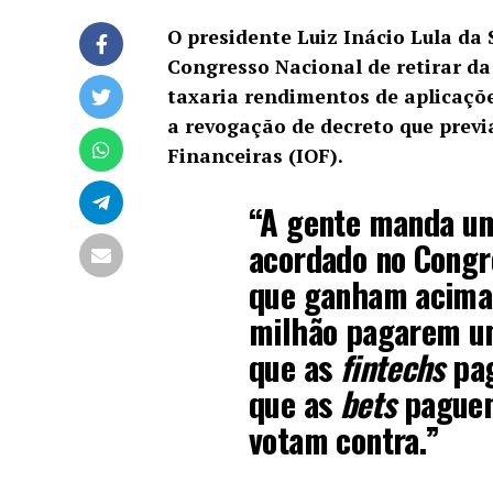
O presidente Luiz Inácio Lula da S
Congresso Nacional de
retirar d
taxaria rendimentos de aplicaçõe
a revogação de decreto que prev
Financeiras (IOF).
“A gente manda um 
acordado no Congr
que ganham acima 
milhão pagarem um
que as
fintechs
pag
que as
bets
paguem
votam contra.”