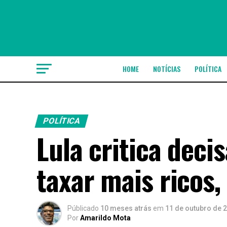
HOME
NOTÍCIAS
POLÍTICA
POLÍTICA
Lula critica dec
taxar mais ricos, 
Públicado
10 meses atrás
em
11 de outubro de 
Por
Amarildo Mota