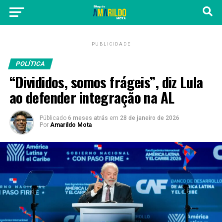
PUBLICIDADE
POLÍTICA
“Divididos, somos frágeis”, diz Lula
ao defender integração na AL
Públicado
6 meses atrás
em
28 de janeiro de 2026
Por
Amarildo Mota