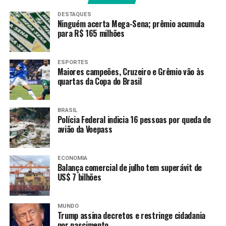
biocombustíveis, e a energia gerada a partir das
DESTAQUES
Ninguém acerta Mega-Sena; prêmio acumula
matrizes nuclear, eólica e solar.
para R$ 165 milhões
O presidente citou também como ativos o fato de a
região contar com a maior floresta tropical do
ESPORTES
planeta; e as variadas condições de solo e clima e os
Maiores campeões, Cruzeiro e Grêmio vão às
quartas da Copa do Brasil
avanços científicos e tecnológicos para a produção
de alimentos.
BRASIL
“Reunimos também recursos minerais abundantes,
Polícia Federal indicia 16 pessoas por queda de
inclusive minérios críticos e terras raras, essenciais para
avião da Voepass
a transição energética e digital”, disse o presidente
brasileiro ao afirmar que “minerais críticos e as terras
ECONOMIA
raras só têm sentido se for para enriquecer os nossos
Balança comercial de julho tem superávit de
US$ 7 bilhões
países, e se tivermos coragem de construir parcerias,
gerando riqueza, emprego e desenvolvimento em nossos
países”.
MUNDO
Trump assina decretos e restringe cidadania
Lula lembrou que, juntos,
os países da região formam
por nascimento