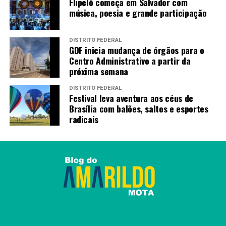
Flipelô começa em Salvador com
música, poesia e grande participação
“Ao ignorar esse contexto,
as postagens distorcem o
DISTRITO FEDERAL
GDF inicia mudança de órgãos para o
debate e ampliam a
Centro Administrativo a partir da
próxima semana
desinformação”, conclui o
estudo.
DISTRITO FEDERAL
Festival leva aventura aos céus de
Brasília com balões, saltos e esportes
radicais
Fonte:
Agência Brasil
TAGS
PRÓXIMO
Lula veta lei que reconhece estágio como experiência
profissional
RECENTES
Dosimetria: Alcolumbre promulga lei que beneficia