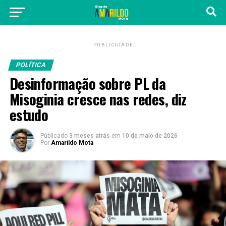
PUBLICIDADE
POLÍTICA
Desinformação sobre PL da
Misoginia cresce nas redes, diz
estudo
Públicado
3 meses atrás
em
10 de maio de 2026
Por
Amarildo Mota