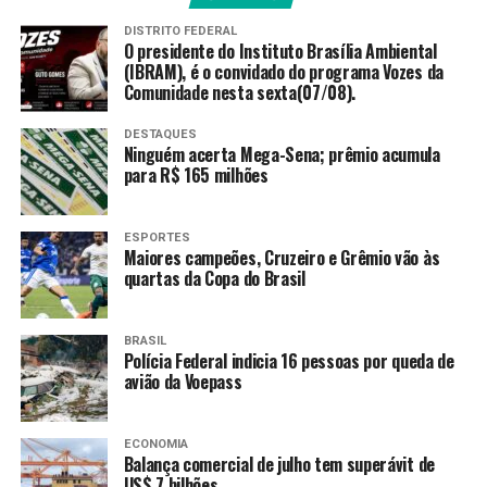
DISTRITO FEDERAL
A defensora defende que as plataformas digitais de jogos
O presidente do Instituto Brasília Ambiental
sofram as mesmas restrições da publicidade do cigarro –
(IBRAM), é o convidado do programa Vozes da
Comunidade nesta sexta(07/08).
proibida desde 2000.
DESTAQUES
O defensor Público no Estado de São Paulo Marcelo
Ninguém acerta Mega-Sena; prêmio acumula
Dayrell Vivas, que é coordenador da Comissão de Saúde
para R$ 165 milhões
da Associação Nacional das Defensoras Públicas e
Defensores Públicos (Anadep), concorda. “É uma medida
ESPORTES
que a gente vê como essencial.”
Maiores campeões, Cruzeiro e Grêmio vão às
quartas da Copa do Brasil
O defensor acrescenta que o apelo massivo das
bets
aumentou expressivamente a procura pelos serviços
da defensoria pública e a necessidade de
BRASIL
Polícia Federal indicia 16 pessoas por queda de
atendimento à saúde mental.
Dayrell Vivas avalia que o
avião da Voepass
Estado ainda não está preparado para atender as
demandas criadas a partir do início da operação das
bets
no Brasil em 2018.
ECONOMIA
Balança comercial de julho tem superávit de
US$ 7 bilhões