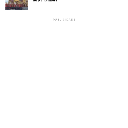
“Nos Caps [Centros de Atendimento Psicossocial] é
preciso criar um grupo diferente e especializado para
tratar desse tema. Nas UBS [Unidades Básicas de Saúde] é
PUBLICIDADE
preciso dispor de horário específico para isso. Não
adianta ter um grupo de dependências e colocar o
usuário de crack, o usuário de álcool e o jogador crônico
juntos.”
A observação também vale para o acolhimento e cuidado
de quem possa ter tentado suicídio por causa de
endividamento (em razão do vício em jogos) e da sua
família. “A pessoa que tentou praticar o suicídio terá
internação. Mas que rede de saúde é essa que depois da
alta vai receber e dar continuidade ao tratamento?”,
pergunta.
Atividade capilarizada
A economista do Instituto Brasileiro de Defesa do