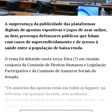
A onipresença da publicidade das plataformas
digitais de apostas esportivas e jogos de azar online,
as
bets
, preocupa defensores públicos que lidam
com casos de superendividamento e de acesso à
saúde entre a população de baixa renda.
O tema foi debatido nesta terça-feira (7) em reunião
conjunta da Comissão de Direitos Humanos e Legislação
Participativa e da Comissão de Assuntos Sociais do
Senado.
“Os anúncios das apostas estão em todos os lugares: na
televisão, em qualquer horário, sem nenhuma
preocupação do público que está assistindo ou não, nos
campos de futebol, nas placas publicitárias e
especialmente no celular”, disse a defensora pública