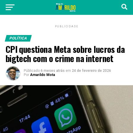
PUBLICIDADE
POLÍTICA
CPI questiona Meta sobre lucros da
bigtech com o crime na internet
Públicado
6 meses atrás
em
24 de fevereiro de 2026
Por
Amarildo Mota