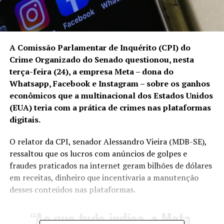
A Comissão Parlamentar de Inquérito (CPI) do
Crime Organizado do Senado questionou, nesta
terça-feira (24), a empresa Meta – dona do
Whatsapp, Facebook e Instagram – sobre os ganhos
econômicos que a multinacional dos Estados Unidos
(EUA) teria com a prática de crimes nas plataformas
digitais.
O relator da CPI, senador Alessandro Vieira (MDB-SE),
ressaltou que os lucros com anúncios de golpes e
fraudes praticados na internet geram bilhões de dólares
em receitas, dinheiro que incentivaria a manutenção
desses conteúdos nas plataformas.
“Ao que tudo indica, a Meta