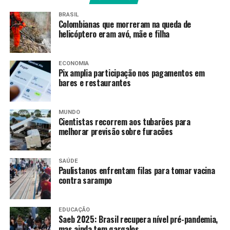
BRASIL
Colombianas que morreram na queda de
helicóptero eram avó, mãe e filha
ECONOMIA
Pix amplia participação nos pagamentos em
bares e restaurantes
MUNDO
Cientistas recorrem aos tubarões para
melhorar previsão sobre furacões
SAÚDE
Paulistanos enfrentam filas para tomar vacina
contra sarampo
EDUCAÇÃO
Senador Alessandro Vieira –
Arquivo/Lula Marques/
Saeb 2025: Brasil recupera nível pré-pandemia,
Agência Brasil.
mas ainda tem gargalos