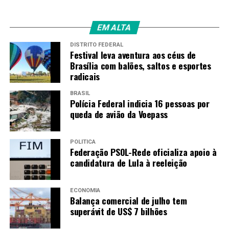
que ser presencial e agendada, exigindo deslocamento
ao cartório e os devidos cuidados sanitários. O
agendamento para atendimento presencial será feito
EM ALTA
pelos meios informados por cada TRE e cartórios
DISTRITO FEDERAL
eleitorais, e estará disponível das 8h30 às 19h. O
Festival leva aventura aos céus de
atendimento será marcado conforme a ordem de
Brasília com balões, saltos e esportes
chegada dos pedidos – o interessado não poderá
radicais
escolher o horário.
BRASIL
Polícia Federal indicia 16 pessoas por
Depois de receber os requerimentos, a Justiça Eleitoral
queda de avião da Voepass
valida a documentação e a encaminha à Receita Federal
para emitir o CNPJ. Tendo CNPJ e o registro, os
POLÍTICA
candidatos já podem abrir conta-corrente da campanha
Federação PSOL-Rede oficializa apoio à
e estão aptos para iniciar a arrecadação de recursos
candidatura de Lula à reeleição
após o dia 26 de setembro.
Fonte:
Agência Brasil
ECONOMIA
Balança comercial de julho tem
superávit de US$ 7 bilhões