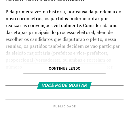
Pela primeira vez na história, por causa da pandemia do
novo coronavírus, os partidos poderão optar por
realizar as convenções virtualmente. Considerada uma
das etapas principais do processo eleitoral, além de
escolher os candidatos que disputarão o pleito, nessa
reunião, os partidos também decidem se vão participar
da eleição majoritária (prefeitos e vice-prefeitos),
proporcional (vereadores), ou ambas e sorteiam os
números com os quais os candidatos irão concorrer.
CONTINUE LENDO
Na disputa deste ano, a expectativa da Justiça Eleitoral é
VOCÊ PODE GOSTAR
que 500 mil registros de candidaturas serão confirmados
em todo território nacional. O primeiro e segundo turno
das eleições municipais de 2020 serão realizadas,
respectivamente, nos dias 15 e 29 de novembro.
PUBLICIDADE
Drive tru