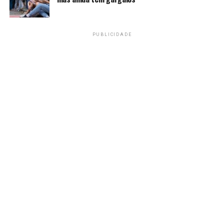
dos Profissionais da Educação (Fundeb), realizada nos
cinco anos anteriores ao ano da atualização. A lei
também fixa que o percentual estabelecido nunca
PUBLICIDADE
poderá ser inferior à inflação do ano anterior, medida
pelo INPC.
Prefeitos reagem
Responsáveis pelos pagamentos dos salários em
âmbito municipal, os prefeitos reclamaram do valor
do reajuste. Em nota, o presidente da Confederação
Nacional de Municípios (CNM), Paulo Ziulkoski,
manifestou inconformidade com a decisão. Segundo
ele, o impacto estimado será de até R$ 8 bilhões aos
cofres municipais.
“É inaceitável que, após anos de silêncio diante de
reajustes elevados e ilegais — como os de 33,24% em
2022, e de 14,95% em 2023 —, agora, quando o índice