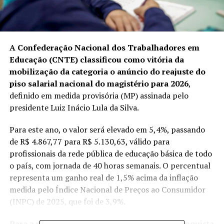
A Confederação Nacional dos Trabalhadores em
Educação (CNTE) classificou como vitória da
mobilização da categoria o anúncio do reajuste do
piso salarial nacional do magistério para 2026
,
definido em medida provisória
(MP) assinada pelo
presidente Luiz Inácio Lula da Silva.
Para este ano, o valor será elevado em 5,4%, passando
de R$ 4.867,77 para R$ 5.130,63, válido para
profissionais da rede pública de educação básica de todo
o país, com jornada de 40 horas semanais. O percentual
representa um ganho real de 1,5% acima da inflação
medida pelo Índice Nacional de Preços ao Consumidor
(INPC) de 2025, que foi de 3,9%.
Para a presidente da CNTE, Fátima Silva, a conquista