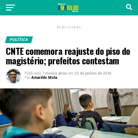
PUBLICIDADE
POLÍTICA
CNTE comemora reajuste do piso do
magistério; prefeitos contestam
Públicado
7 meses atrás
em
22 de janeiro de 2026
Por
Amarildo Mota