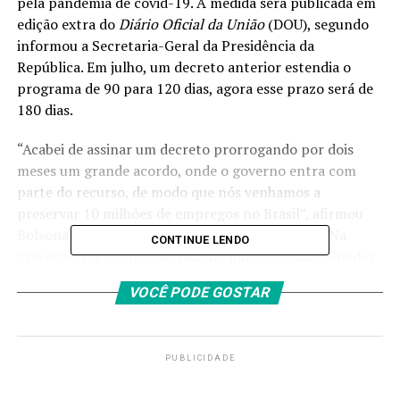
pela pandemia de covid-19. A medida será publicada em
edição extra do
Diário Oficial da União
(DOU), segundo
informou a Secretaria-Geral da Presidência da
República. Em julho, um decreto anterior estendia o
programa
de 90 para 120 dias
, agora esse prazo será de
180 dias.
“Acabei de assinar um decreto prorrogando por dois
meses um grande acordo, onde o governo entra com
parte do recurso, de modo que nós venhamos a
preservar 10 milhões de empregos no Brasil”, afirmou
Bolsonaro em vídeo publicado nas redes sociais. Na
CONTINUE LENDO
gravação, ele aparece ao lado do ministro Paulo Guedes
e do secretário especial de Previdência e Trabalho,
VOCÊ PODE GOSTAR
Bruno Bianco.
A proposta altera os períodos máximos de realização
dos acordos para redução proporcional de jornada e de
PUBLICIDADE
salário, suspensão temporária de contrato de trabalho e