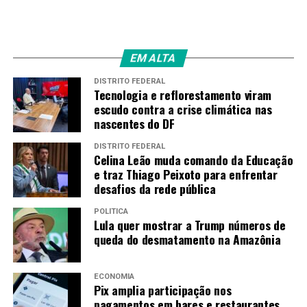
mutirões para ajudar a população local, com doação de
sangue e dinheiro. “Houve também doação de dinheiro
de quem pagou inscrição para participar da excursão
EM ALTA
que seria realizada hoje e teria direito à devolução do
dinheiro. Essa doação foi para ajuda humanitária na
DISTRITO FEDERAL
Tecnologia e reflorestamento viram
região de Marrakech e no entorno”, disse.
escudo contra a crise climática nas
nascentes do DF
A conferência reuniu 195 geoparques mundiais da
Unesco de cerca de 50 países.
DISTRITO FEDERAL
Celina Leão muda comando da Educação
e traz Thiago Peixoto para enfrentar
Fonte:
Agência Brasil
desafios da rede pública
POLÍTICA
Lula quer mostrar a Trump números de
TAGS
queda do desmatamento na Amazônia
PRÓXIMO
Protesto toma conta de Israel antes de decisão sobre
reforma judicial
ECONOMIA
Pix amplia participação nos
RECENTES
pagamentos em bares e restaurantes