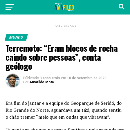
PUBLICIDADE
MUNDO
Terremoto: “Eram blocos de rocha
caindo sobre pessoas”, conta
geólogo
Públicado
3 anos atrás
em
10 de setembro de 2023
Por
Amarildo Mota
Era fim do jantar e a equipe do Geoparque de Seridó, do
Rio Grande do Norte, aguardava um táxi, quando sentiu
o chão tremer “meio que em ondas que vibravam”.
“A gente se abrigou na praça. Sentimos pela segunda vez