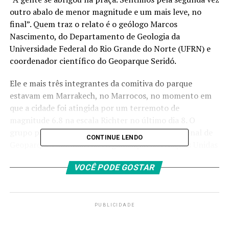
outro abalo de menor magnitude e um mais leve, no
final”. Quem traz o relato é o geólogo Marcos
Nascimento, do Departamento de Geologia da
Universidade Federal do Rio Grande do Norte (UFRN) e
coordenador científico do Geoparque Seridó.
Ele e mais três integrantes da comitiva do parque
estavam em Marrakech, no Marrocos, no momento em
que a cidade foi atingida por um terremoto de
magnitude 6.8 na escala Richter no último dia 8. O
grupo participava da 10ª Conferência Internacional de
CONTINUE LENDO
Geoparques Mundiais da Organização das Nações Unidas
para a Educação, a Ciência e a Cultura (Unesco).
VOCÊ PODE GOSTAR
O geólogo conta que, por todo lado, ouviam-se sirenes e
via-se comboios de ambulâncias. O
número de mortos já
passa de 2 mil
, conforme últimos dados do governo
PUBLICIDADE
local.