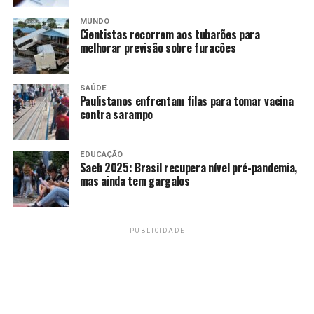
caindo sobre pessoas,
MUNDO
sobre casas e carros. E a
Cientistas recorrem aos tubarões para
melhorar previsão sobre furacões
gente lá, no meio de tudo
isso”, relata Nascimento à
SAÚDE
Agência Brasil
.
Paulistanos enfrentam filas para tomar vacina
contra sarampo
EDUCAÇÃO
Saeb 2025: Brasil recupera nível pré-pandemia,
mas ainda tem gargalos
PUBLICIDADE