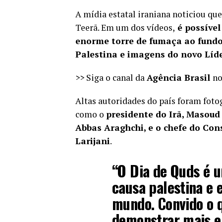
A mídia estatal iraniana noticiou q
Teerã. Em um dos vídeos,
é possível
enorme torre de fumaça ao fundo
Palestina e imagens do novo Lí
>> Siga o canal da
Agência Brasil
n
Altas autoridades do país foram fot
como o
presidente do Irã, Masoud 
Abbas Araghchi, e o chefe do Con
Larijani
.
“O Dia de Quds é 
causa palestina e 
mundo. Convido o q
demonstrar mais e