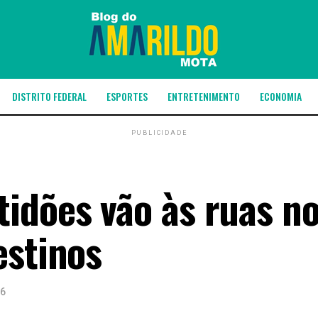
DISTRITO FEDERAL
ESPORTES
ENTRETENIMENTO
ECONOMIA
PUBLICIDADE
idões vão às ruas no
estinos
26