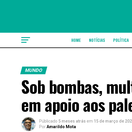
HOME
NOTÍCIAS
POLÍTICA
MUNDO
Sob bombas, mult
em apoio aos pal
Públicado
5 meses atrás
em
15 de março de 20
Por
Amarildo Mota