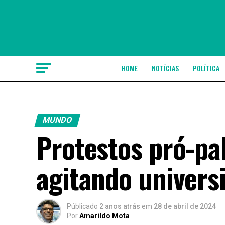
HOME
NOTÍCIAS
POLÍTICA
MUNDO
Protestos pró-pa
agitando univers
Públicado
2 anos atrás
em
28 de abril de 2024
Por
Amarildo Mota