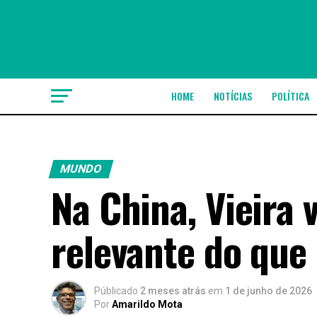
HOME
NOTÍCIAS
POLÍTICA
MUNDO
Na China, Vieira 
relevante do que
Públicado
2 meses atrás
em
1 de junho de 2026
Por
Amarildo Mota