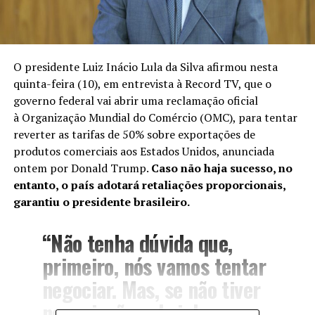
O presidente Luiz Inácio Lula da Silva afirmou nesta
quinta-feira (10), em entrevista à Record TV, que o
governo federal vai abrir uma reclamação oficial
à Organização Mundial do Comércio (OMC), para tentar
reverter as tarifas de 50% sobre exportações de
produtos comerciais aos Estados Unidos,
anunciada
ontem por Donald Trump
.
Caso não haja sucesso, no
entanto, o país adotará retaliações proporcionais,
garantiu o presidente brasileiro.
“Não tenha dúvida que,
primeiro, nós vamos tentar
negociar. Mas, se não tiver
negociação, a Lei da