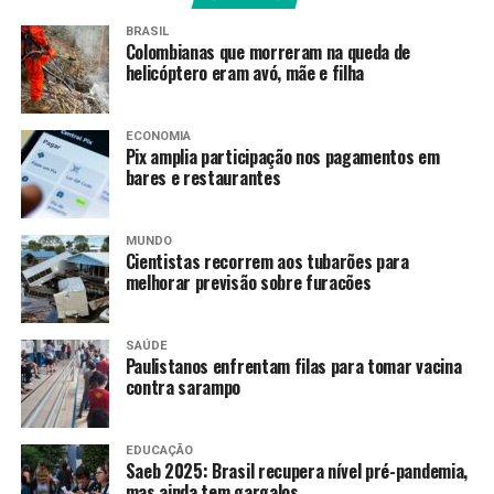
A lei brasileira citada pelo presidente foi
sancionada em
abril
e estabelece critérios para a suspensão de
BRASIL
Colombianas que morreram na queda de
concessões comerciais, de investimentos e de obrigações
helicóptero eram avó, mãe e filha
relativas a direitos de propriedade intelectual em
resposta a medidas unilaterais adotadas por país ou
bloco econômico que impactem negativamente a
ECONOMIA
Pix amplia participação nos pagamentos em
competitividade internacional brasileira.
bares e restaurantes
>> Siga o canal da
Agência Brasil
no WhatsApp
MUNDO
Cientistas recorrem aos tubarões para
Apoio a empresas
melhorar previsão sobre furacões
Lula destacou que
abrirá um comitê, com participação
dos empresários que exportam aos EUA, para
SAÚDE
Paulistanos enfrentam filas para tomar vacina
analisar o novo cenário comercial com os
contra sarampo
americanos
.
“Não vou dizer um gabinete de crise, vou dizer um
EDUCAÇÃO
gabinete de repensar a política comercial brasileira com
Saeb 2025: Brasil recupera nível pré-pandemia,
mas ainda tem gargalos