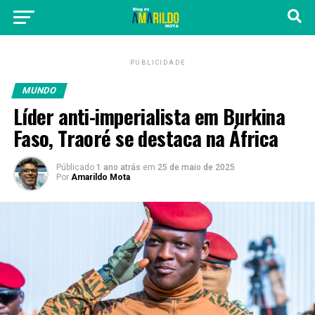
PUBLICIDADE
MUNDO
Líder anti-imperialista em Burkina
Faso, Traoré se destaca na África
Públicado
1 ano atrás
em
25 de maio de 2025
Por
Amarildo Mota