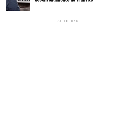
alimentos foram algumas das ações tomadas pelo novo
governo.
PUBLICIDADE
O país tem uma população de cerca de 23 milhões de
habitantes, um pouco acima de Minas Gerais (MG), em
um território com área semelhante à do Rio Grande do
Sul (RS). A nação vive há cerca de 15 anos uma guerra
civil contra grupos terroristas islâmicos, que vitimou
dezenas de milhares de pessoas.
Ibrahim Traoré estudou geologia na Universidade de
Uagadugu, nome da capital do país. Entrou no exército e
lutou contra esses grupos insurgentes no norte de
Burkina.
Che Guevara africano
Segundo o jurista e analista geopolítico Hugo
Albuquerque,
além de contar com forte apoio