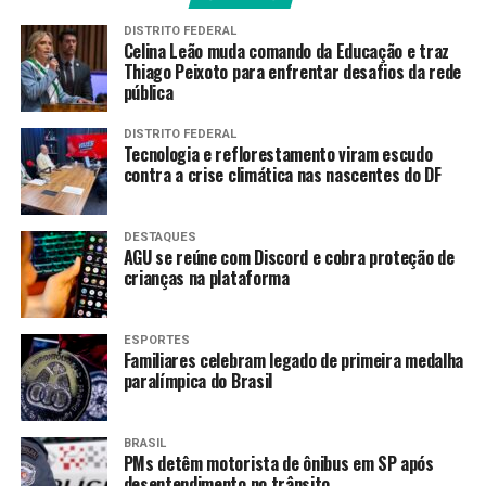
os governos no Mali, em 2020, e no Níger, em 2023
.
DISTRITO FEDERAL
Celina Leão muda comando da Educação e traz
O jovem militar tem se destacado como símbolo
Thiago Peixoto para enfrentar desafios da rede
dessa transformação no Sahel da África Ocidental,
pública
chamando a atenção do continente e do mundo,
assim como atraindo a hostilidade de potências
DISTRITO FEDERAL
Tecnologia e reflorestamento viram escudo
ocidentais, em especial dos Estados Unidos e da França.
contra a crise climática nas nascentes do DF
O imperialismo é o conceito usado quando “um país
central se vale de seu maior poderio econômico, político
DESTAQUES
e militar para subordinar países periféricos de acordo
AGU se reúne com Discord e cobra proteção de
crianças na plataforma
com seus próprios interesses”, explicou o sociólogo
Raphael Seabra, professor da Universidade de Brasília
(UnB).
ESPORTES
Familiares celebram legado de primeira medalha
paralímpica do Brasil
A expulsão das tropas francesas de Burkina Faso, a
nacionalização de minas, a criação de bancos públicos,
acordos com Rússia e China, medidas para se desvincular
BRASIL
da moeda francesa, o franco CFA, projetos de
PMs detêm motorista de ônibus em SP após
desentendimento no trânsito
industrialização e a proibição de exportação de