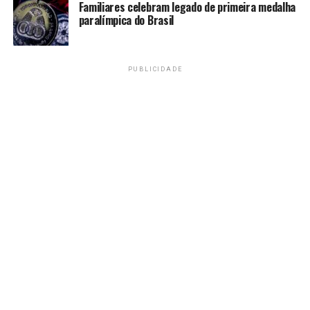
Familiares celebram legado de primeira medalha
paralímpica do Brasil
PUBLICIDADE
Conflito no sul da Faixa de Gaza
REUTERS/Hatem
Khaled/Proibida reprodução
Segundo o Fundo das Nações Unidas para a Infância
(Unicef) uma a cada três pessoas em Gaza passa dias sem
comer e
há mais de 320 mil crianças pequenas que estão
em risco de sofrer desnutrição aguda.
Israel age para
que a ajuda internacional não chegue à região, como foi
o caso da apreensão da
Flotilha Global Sumud
, que
contava inclusive com a presença de ativistas brasileiros.