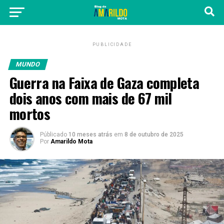
PUBLICIDADE
MUNDO
Guerra na Faixa de Gaza completa
dois anos com mais de 67 mil
mortos
Públicado
10 meses atrás
em
8 de outubro de 2025
Por
Amarildo Mota