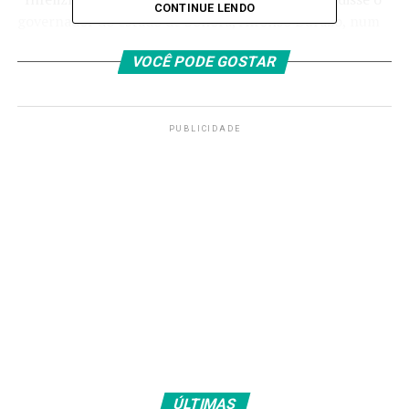
CONTINUE LENDO
governador do estado de Sonora, Alfonso Durazo, num
vídeo publicado nas redes sociais. “Ordenei uma
VOCÊ PODE GOSTAR
investigação completa e transparente para apurar as
causas do acidente e determinar os responsáveis”,
acentuou.
PUBLICIDADE
Inalação de gases
O acidente ocorreu em Hermosillo, capital do estado de
Sonora. O procurador-geral do estado, Gustavo Salas,
indicou que a maioria das vítimas morreu por inalação
de gases tóxicos.
“A hipótese em estudo é que foi acidental, e a
investigação está centrada num transformador que
estava no interior da loja”, declarou a Procuradoria
de Sonora. “Mas não descartamos nenhuma pista”.
ÚLTIMAS
“Assim que os bombeiros permitirem o acesso ao