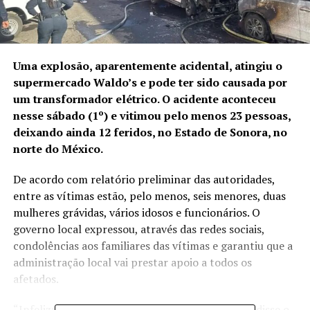
Uma explosão, aparentemente acidental, atingiu o
supermercado Waldo’s e pode ter sido causada por
um transformador elétrico. O acidente aconteceu
nesse sábado (1º) e vitimou pelo menos 23 pessoas,
deixando ainda 12 feridos, no Estado de Sonora, no
norte do México.
De acordo com relatório preliminar das autoridades,
entre as vítimas estão, pelo menos, seis menores, duas
mulheres grávidas, vários idosos e funcionários. O
governo local expressou, através das redes sociais,
condolências aos familiares das vítimas e garantiu que a
administração local vai prestar apoio a todos os
afetados.
“Infelizmente, mineiros estão entre as vítimas”, disse o