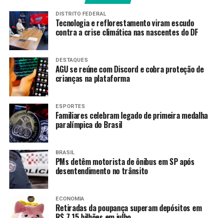
interior, enquanto continuam a remover os escombros,
DISTRITO FEDERAL
e assim que a estrutura for inspecionada e os peritos
Tecnologia e reflorestamento viram escudo
contra a crise climática nas nascentes do DF
puderem entrar com segurança, será possível
determinar com precisão as causas do incêndio e, se
necessário, corroborar a linha de investigação”, finalizou
DESTAQUES
a autoridade judicial.
AGU se reúne com Discord e cobra proteção de
crianças na plataforma
*É proibida a reprodução deste conteúdo
ESPORTES
Fonte:
Agência Brasil
Familiares celebram legado de primeira medalha
paralímpica do Brasil
TAGS
BRASIL
PMs detêm motorista de ônibus em SP após
PRÓXIMO
desentendimento no trânsito
Lula: Em poucos dias teremos uma solução definitiva
entre EUA e Brasil
RECENTES
ECONOMIA
Lula participa de Cúpula da Ásia do Leste
Retiradas da poupança superam depósitos em
R$ 7,15 bilhões em julho