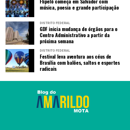
de vistos de turismo ou de negócios ao país.
Flipelô começa em Salvador com
Até o
música, poesia e grande participação
momento, apenas Zâmbia e Malaui foram citados,
deixando o Brasil fora da lista inicial.
DISTRITO FEDERAL
O Departamento de Estado informou que a medida
GDF inicia mudança de órgãos para o
ficará em teste por um período de 12 meses e atinge
Centro Administrativo a partir da
próxima semana
solicitantes do visto B-1, destinado a atividades
temporárias de negócios, incluindo a participação em
DISTRITO FEDERAL
reuniões e conferências, e do visto B-2, para viagens de
Festival leva aventura aos céus de
Brasília com balões, saltos e esportes
turismo, visita a familiares e amigos ou tratamento
radicais
médico.
Fonte:
Agência Brasil
TAGS
PRÓXIMO
Rússia intensifica ofensiva e conquista nova cidade
ucraniana