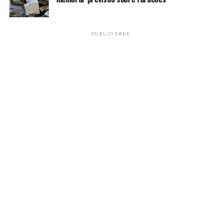
hoje.
Estratégia
PUBLICIDADE
A Associação Brasileira de Rochas Naturais
(Centrorochas) e o Sindicato da Indústria do Ferro de
Minas Gerais (Sindifer) se inscreveram para participar
das audiências públicas que tratam da acusação de que
dezenas de países são favorecidos comercialmente por
trabalho forçado e degradante em importantes setores
econômicos, barateando seus custos de produção.
Em nota, a entidade antecipa sua estratégia e
busca demonstrar que a sobretaxa na importação de
rochas naturais brasileiras terá efeitos negativos para as
empresas estadunidenses e para toda a economia dos
Estados Unidos.
De acordo com a associação, o posicionamento