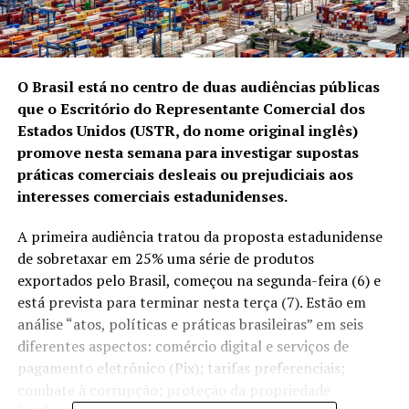
O Brasil está no centro de duas audiências públicas
que o Escritório do Representante Comercial dos
Estados Unidos (USTR, do nome original inglês)
promove nesta semana para investigar supostas
práticas comerciais desleais ou prejudiciais aos
interesses comerciais estadunidenses.
A primeira audiência tratou da proposta estadunidense
de sobretaxar em 25% uma série de produtos
exportados pelo Brasil,
começou na segunda-feira (6) e
está prevista para terminar nesta terça (7)
. Estão em
análise “atos, políticas e práticas brasileiras” em seis
diferentes aspectos: comércio digital e serviços de
pagamento eletrônico (Pix); tarifas preferenciais;
combate à corrupção; proteção da propriedade