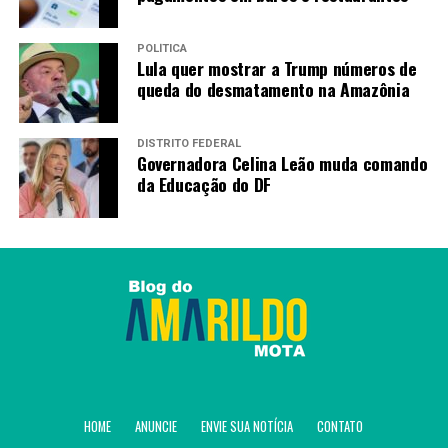
“As rochas naturais
POLÍTICA
brasileiras não
Lula quer mostrar a Trump números de
queda do desmatamento na Amazônia
representam uma ameaça à
produção doméstica
DISTRITO FEDERAL
americana. Pelo contrário,
Governadora Celina Leão muda comando
da Educação do DF
complementam uma cadeia
produtiva que gera
empregos, investimentos e
renda em diversos estados
dos Estados Unidos..”
No início do mês passado, o Estado brasileiro
contestou
os argumentos favoráveis à sobretaxa dos
HOME
ANUNCIE
ENVIE SUA NOTÍCIA
CONTATO
produtos brasileiros e as conclusões preliminares