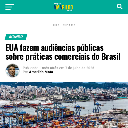
PUBLICIDADE
MUNDO
EUA fazem audiências públicas
sobre práticas comerciais do Brasil
Públicado
1 mês atrás
em
7 de julho de 2026
Por
Amarildo Mota