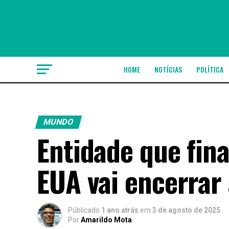
HOME
NOTÍCIAS
POLÍTICA
MUNDO
Entidade que fin
EUA vai encerrar 
Públicado
1 ano atrás
em
3 de agosto de 2025
Por
Amarildo Mota