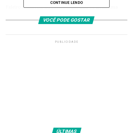
CONTINUE LENDO
Faleiro ressalvou, no entanto, que
não vê nenhuma
ameaça imediata contra as reservas brasileiras de
VOCÊ PODE GOSTAR
petróleo e nem contra o programa nuclear nacional
.
“Eu não vejo hoje uma
PUBLICIDADE
ameaça objetiva para o
Brasil, como aconteceu na
Venezuela, essa ação
militar que foi
efetivamente para
controlar as reservas de
petróleo da Venezuela”.
O assessor destacou, porém, que
o Brasil precisará
tomar uma decisão se deverá investir ou não no
ÚLTIMAS