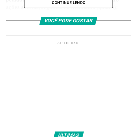
CONTINUE LENDO
ações abertas, seguidos da Alemanha (quatro);
Reino Unido (três); Itália (duas), França, Suíça,
VOCÊ PODE GOSTAR
Irlanda, Portugal, Uruguai e Japão (uma cada). As
duas solicitações destinadas à Espanha e as outras
duas enviadas à Coreia do Sul foram rejeitadas.
PUBLICIDADE
No mês passado, um acordo entre Brasil e Alemanha
promete repatriar ao
sertão do Araripe
, no Ceará, o
dinossauro Irritator challengeri, da espécie do
espinossaurídeo.
O animal, que podia chegar a 14
metros de altura, viveu no sertão cearense cerca de 116
milhões de anos atrás. O material foi retirado
ilegalmente do Brasil e estava no Museu Estadual de
História Natural de Stuttgart, na Alemanha, desde 1991.
>> Siga o canal da
Agência Brasil
no WhatsApp
Outra ação do Itamaraty, em parceria com
pesquisadores brasileiros, também permitiu o
ÚLTIMAS