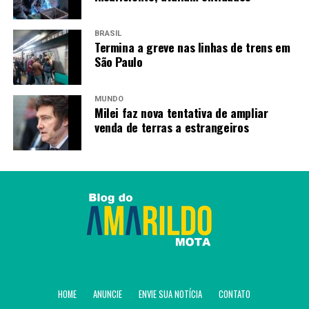
especialista da Universidade Regional do Cariri (Urca).
BRASIL
O caso do Ubirajara
Termina a greve nas linhas de trens em
São Paulo
A restituição de patrimônios brasileiros ganhou
força nos últimos anos, principalmente, com o
MUNDO
retorno ao Brasil
, em 2023, do pequeno dinossauro
Milei faz nova tentativa de ampliar
venda de terras a estrangeiros
Ubirajara jubatus.
Atualmente, o exemplar compõe o
acervo do museu de Santana do Cariri.
HOME
ANUNCIE
ENVIE SUA NOTÍCIA
CONTATO