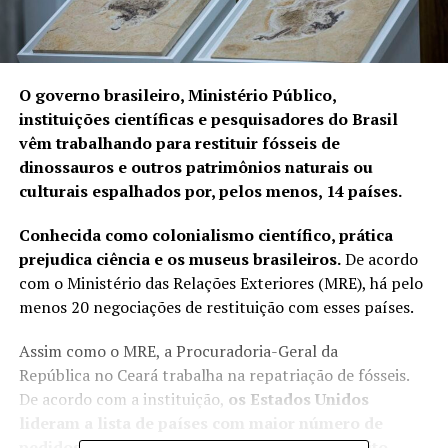
O governo brasileiro, Ministério Público,
instituições científicas e pesquisadores do Brasil
vêm trabalhando para restituir fósseis de
dinossauros e outros patrimônios naturais ou
culturais espalhados por, pelos menos, 14 países.
Conhecida como colonialismo científico, prática
prejudica ciência e os museus brasileiros.
De acordo
com o
Ministério das Relações Exteriores (MRE)
, há pelo
menos 20 negociações de restituição com esses países.
Assim como o MRE, a Procuradoria-Geral da
República no Ceará trabalha na repatriação de fósseis.
De acordo com a instituição,
os Estados Unidos
lideram a lista de países com maior número de
pedidos de devolução de patrimônios, com oito