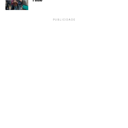
PUBLICIDADE
Professor Allysson Pinheiro ao lado do fóssil do
dinossauro Ubirajara
Estácio Jr./Gov. do Ceará
Venda proibida
O diretor do
Museu de Paleontologia Plácido Cidade
Nuvens
, em Santana do Cariri (CE), professor Allysson
Pinheiro, ressaltou à
Agência Brasil
que se somam ao
número informado pelo MRE as ações movidas pelo