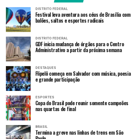
retorno, em 2024, do
manto Tupinambá
,
usado por
DISTRITO FEDERAL
indígenas brasileiros no século 17 e que estava na
Festival leva aventura aos céus de Brasília com
balões, saltos e esportes radicais
Dinamarca. Também foram repatriados, em fevereiro
deste ano, outros 45 fósseis originais da Bacia do Araripe
(CE) que estavam na Suíça.
DISTRITO FEDERAL
GDF inicia mudança de órgãos para o Centro
Administrativo a partir da próxima semana
DESTAQUES
Flipelô começa em Salvador com música, poesia
e grande participação
ESPORTES
Copa do Brasil pode reunir somente campeões
nas quartas de final
BRASIL
Termina a greve nas linhas de trens em São
Paulo