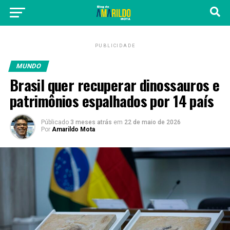
PUBLICIDADE
MUNDO
Brasil quer recuperar dinossauros e
patrimônios espalhados por 14 país
Públicado
3 meses atrás
em
22 de maio de 2026
Por
Amarildo Mota