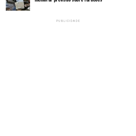
busca restabelecer tarifas de emergência que
foram
anuladas por decisão da Suprema Corte do país
em fevereiro
.
PUBLICIDADE
Em outra decisão desta semana, os EUA também
anunciaram que que poderão taxar importações
brasileiras com uma nova tarifa punitiva de 25%. A
alegação, neste caso, é de que algumas práticas do Brasil
seriam “desleais”. Dentre elas, estão o comércio digital
por meio do sistema de pagamentos PIX e o
desmatamento ilegal de áreas florestais. O governo
brasileiro também rebateu essa decisão em
posicionamento
publicado nesta terça-feira (2).
Reciprocidade
A nota do Itamaraty aponta ainda que o Brasil
poderá recorrer aos instrumentos previstos na
Lei
de Reciprocidade
, aprovada por unanimidade pelo