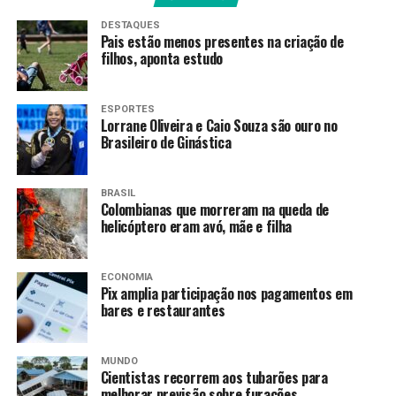
“É um absurdo tentar
DESTAQUES
Pais estão menos presentes na criação de
associar a competitividade
filhos, aponta estudo
da economia brasileira a
insumos externos obtidos
ESPORTES
Lorrane Oliveira e Caio Souza são ouro no
Brasileiro de Ginástica
por meio de comércio que
viole a dignidade humana”,
BRASIL
disse o texto.
Colombianas que morreram na queda de
helicóptero eram avó, mãe e filha
A decisão do USTR é baseada em investigações de
ECONOMIA
práticas comerciais desleais da Seção 301 –
Pix amplia participação nos pagamentos em
mecanismo da Lei de Comércio americana de 1974
bares e restaurantes
que permite investigar e retaliar países que adotam
práticas comerciais ou regulatórias consideradas
MUNDO
injustas ou prejudiciais aos interesses norte-
Cientistas recorrem aos tubarões para
americanos.
O governo do presidente Donald Trump
melhorar previsão sobre furacões