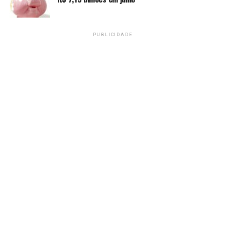
“Se os Estados Unidos quiserem participar conosco,
estarão convidados”, afirmou na rede social.
PUBLICIDADE
Lula reiterou a necessidade de destruir o potencial
financeiro do crime organizado e das facções.
“Esta é outra frente de trabalho importante que
estamos atuando, e que estamos dispostos a colaborar. E
que integra o plano Brasil Contra o Crime Organizado,
que vamos lançar na semana que vem”.
Fonte:
Agência Brasil
TAGS
PRÓXIMO
Irã envia resposta à proposta de paz dos EUA
RECENTES