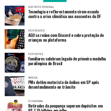
avançar”.
DISTRITO FEDERAL
Tecnologia e reflorestamento viram escudo
contra a crise climática nas nascentes do DF
“Estão convidados”
DESTAQUES
Já no Instagram, também neste sábado, Lula destacou
AGU se reúne com Discord e cobra proteção de
crianças na plataforma
que um tema debatido com Trump foi o combate ao
crime organizado. “Temos uma extraordinária Polícia
Federal e muita experiência no combate ao tráfico de
ESPORTES
Familiares celebram legado de primeira medalha
drogas e de armas. Nossas aduanas já estão cooperando
paralímpica do Brasil
neste sentido”, afirmou Lula.
Nessa mesma postagem, o presidente informou que
BRASIL
levou aos norte-americanos que o país criou uma base
PMs detêm motorista de ônibus em SP após
desentendimento no trânsito
na cidade de Manaus com a participação de
representantes das polícias de países da América do Sul
para combater o crime organizado, o tráfico de armas e
ECONOMIA
drogas na fronteira brasileira.
Retiradas da poupança superam depósitos em
R$ 7,15 bilhões em julho