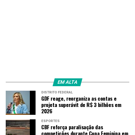
EUA aumentam pressão contra Cuba com novas sanções
econômicas
Amarildo Mota
EM ALTA
DISTRITO FEDERAL
GDF reage, reorganiza as contas e
projeta superávit de R$ 3 bilhões em
2026
ESPORTES
CBF reforça paralisação das
competições durante Copa Feminina em