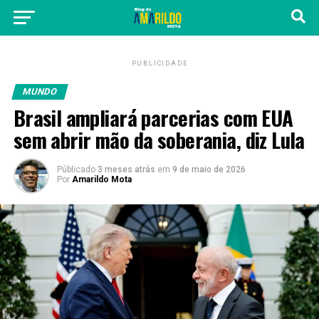
PUBLICIDADE
MUNDO
Brasil ampliará parcerias com EUA
sem abrir mão da soberania, diz Lula
Públicado
3 meses atrás
em
9 de maio de 2026
Por
Amarildo Mota