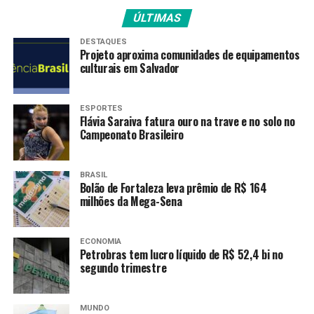
israelense em uma casa na cidade central de Deir Al-
ÚLTIMAS
Balah, disseram autoridades de saúde. Não houve
DESTAQUES
comentários imediatos do exército israelense.
Projeto aproxima comunidades de equipamentos
culturais em Salvador
Os militares disseram que destruíram lançadores de
foguetes usados para atingir Israel da cidade de Khan
ESPORTES
Younis, no sul de Gaza, cenário de intensos combates
Flávia Saraiva fatura ouro na trave e no solo no
nas últimas semanas, e mataram 20 militantes
Campeonato Brasileiro
palestinos.
BRASIL
Egito
Bolão de Fortaleza leva prêmio de R$ 164
milhões da Mega-Sena
As negociações para um cessar-fogo devem continuar
esta semana no Cairo, após uma reunião de dois dias em
ECONOMIA
Doha na semana passada. Blinken tentará chegar
Petrobras tem lucro líquido de R$ 52,4 bi no
avançar depois que os EUA apresentaram propostas de
segundo trimestre
ponte que os países mediadores acreditam que
fechariam as lacunas entre as partes em guerra.
MUNDO