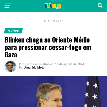
PUBLICIDADE
MUNDO
Blinken chega ao Oriente Médio
para pressionar cessar-fogo em
Gaza
Públicado
2 anos atrás
em
18 de agosto de 2024
Por
Amarildo Mota