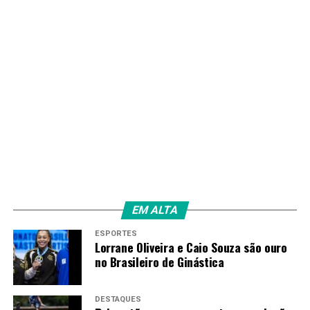
RECENTES
Atos contra e a favor governo Maduro tomam as ruas na
Venezuela
Amarildo Mota
EM ALTA
ESPORTES
Lorrane Oliveira e Caio Souza são ouro
no Brasileiro de Ginástica
DESTAQUES