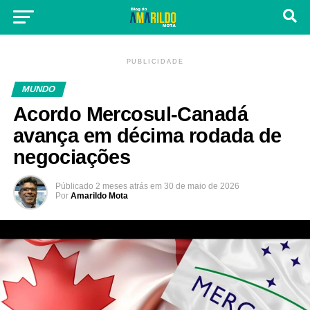
PUBLICIDADE
MUNDO
Acordo Mercosul-Canadá
avança em décima rodada de
negociações
Públicado
2 meses atrás
em
30 de maio de 2026
Por
Amarildo Mota