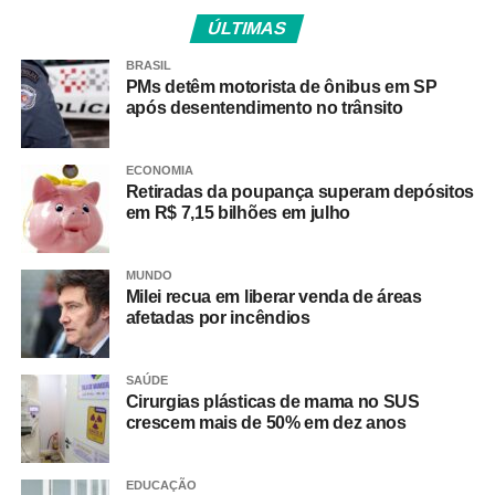
legais e institucionais.
ÚLTIMAS
Além das discussões técnicas o ministro de comércio
BRASIL
internacional do Canadá, Maninder Sidhu, recebeu os
PMs detêm motorista de ônibus em SP
negociadores-chefes do Mercosul.
após desentendimento no trânsito
Ao longo da décima rodada, cinco capítulos do Acordo
ECONOMIA
avançaram para a etapa de encerramento de
Retiradas da poupança superam depósitos
negociações.
A previsão das partes é de concluir o
em R$ 7,15 bilhões em julho
acordo em novos encontros, ainda no primeiro
semestre, com data a definir.
No encontro anterior, no
MUNDO
final de abril, as discussões se desenvolveram em torno
Milei recua em liberar venda de áreas
das regras de origem, propriedade intelectual, barreiras
afetadas por incêndios
sanitárias e fitossanitárias e comércio e desenvolvimento
sustentável.
SAÚDE
Cirurgias plásticas de mama no SUS
A retomada das negociações em bloco tem sido uma
crescem mais de 50% em dez anos
prioridade da gestão atual do Mercosul, presidida
pelo governo paraguaio. O acordo com a União
EDUCAÇÃO