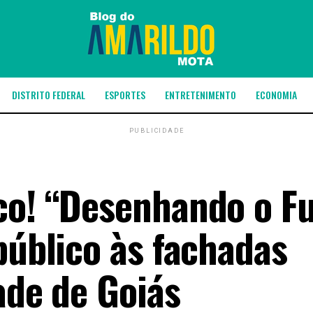
DISTRITO FEDERAL
ESPORTES
ENTRETENIMENTO
ECONOMIA
PUBLICIDADE
co! “Desenhando o F
público às fachadas
ade de Goiás