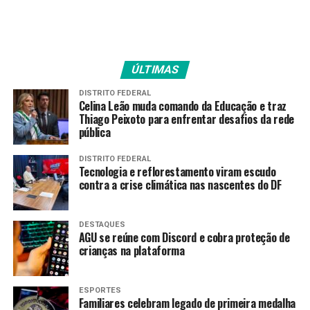
do IPVA na Secretaria da
Economia, Jorge Arêas.
ÚLTIMAS
IPVA atrasado
DISTRITO FEDERAL
Celina Leão muda comando da Educação e traz
O auditor fiscal também ressalta que, após a
Thiago Peixoto para enfrentar desafios da rede
migração dos débitos, o contribuinte com IPVA 2024
pública
vencido deverá emitir o documento de arrecadação
para pagamento do imposto no site da Secretaria da
DISTRITO FEDERAL
Tecnologia e reflorestamento viram escudo
Economia.
contra a crise climática nas nascentes do DF
Já o licenciamento anual e as infrações de trânsito
continuam no site do Detran. Após a autuação do IPVA,
DESTAQUES
AGU se reúne com Discord e cobra proteção de
o dono do veículo verá no sistema do Detran a
crianças na plataforma
mensagem “Débito na Sefaz” e link para pagamento do
IPVA no site da Economia.
ESPORTES
Familiares celebram legado de primeira medalha
Vale ressaltar que o parcelamento abrange apenas o