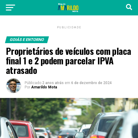
PUBLICIDADE
GOIÁS E ENTORNO
Proprietários de veículos com placa
final 1 e 2 podem parcelar IPVA
atrasado
Públicado
2 anos atrás
em
6 de dezembro de 2024
Por
Amarildo Mota