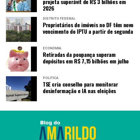
projeta superávit de R$ 3 bilhões em
Fonte:
Portal Goiás
2026
DISTRITO FEDERAL
Proprietários de imóveis no DF têm novo
TAGS
vencimento do IPTU a partir de segunda
PRÓXIMO
Certificado Internacional de Vacinação é exigido em 120
países
ECONOMIA
Retiradas da poupança superam
RECENTES
depósitos em R$ 7,15 bilhões em julho
Governo inaugura Escritório Social para egressos do
sistema penal
POLÍTICA
TSE cria conselho para monitorar
desinformação e IA nas eleições
Amarildo Mota